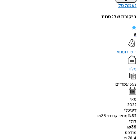
נעמה טל
ביקורת של:
סתיו
5
רומן רומנטי
מלודי
352
עמודים
מאי
2022
דיגיטלי
32
₪
מחיר קודם:
35
₪
קולי
₪
39
מודפס
₪
78.4