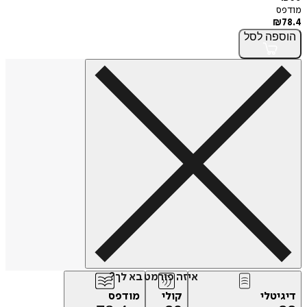
מודפס
₪
78.4
הוספה
לסל
איזה פורמט בא לך?
דיגיטלי
קולי
מודפס