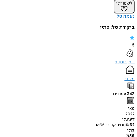
לשמור לי
נעמה טל
ביקורת של:
סתיו
5
רומן רומנטי
מלודי
343
עמודים
מאי
2022
דיגיטלי
32
₪
מחיר קודם:
35
₪
קולי
₪
39