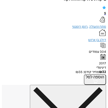
5
מתח ופעולה
רומן רומנטי
דולב בן ארוש
304
עמודים
2017
דיגיטלי
32
₪
מחיר קודם:
35
₪
הוספה
לסל