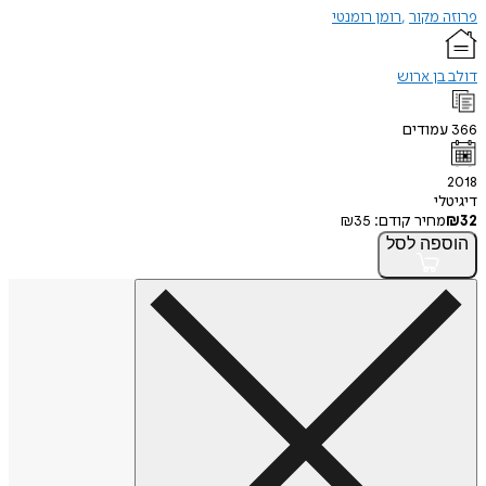
פרוזה מקור
רומן רומנטי
דולב בן ארוש
366
עמודים
2018
דיגיטלי
32
₪
מחיר קודם:
35
₪
הוספה
לסל