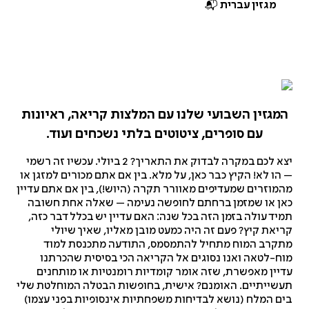
מגזין עברית 📬
המגזין
השבועי
שלנו
עם
המלצות
קריאה,
ראיונות
עם
סופרים,
ציטוטים
בלתי
נשכחים
ועוד.
יצא לכם במקרה לבדוק את התאריך? 2 ביולי. עכשיו זה רשמי
– הו לא! הקיץ כבר כאן, על מלא. בין אם אתם מכורים למזגן או
מהמוזרים שמעדיפים מאוורר תקרה (היוש!), בין אם אתם עדיין
כאן או שמזמן ברחתם לחופשה נעימה – שאלה אחת חשובה
תמיד עולה בזמן הזה בכל שנה: האם עדיין יש בכלל דבר כזה,
קריאת קיץ? פעם זה היה כמעט מובן מאליו, שאיך שיולי
מתקרב המוח מתחיל להתמסמס, התודעה מתכנסת למוד
מוח-לטאה ואנו נסוגים אל הקריאה הכי בסיסית שהכרתנו
עדיין מאפשרת, שזה אומר קומדיות רומנטיות או מותחנים
תעשייתיים. האומנם? אישית, בחופשות הבטלה המוחלטת שלי
בים המלח (נושא לבדיחות משפחתיות אינסופיות בפני עצמו)