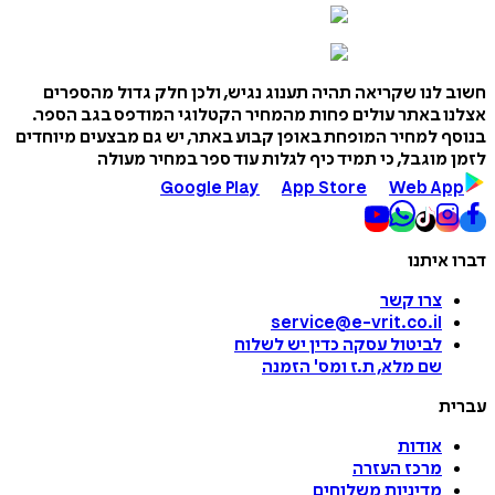
ב לנו שקריאה תהיה תענוג נגיש, ולכן חלק גדול מהספרים
נו באתר עולים פחות מהמחיר הקטלוגי המודפס בגב הספר.
סף למחיר המופחת באופן קבוע באתר, יש גם מבצעים מיוחדים
ן מוגבל, כי תמיד כיף לגלות עוד ספר במחיר מעולה
Google Play
App Store
Web App
ו איתנו
צרו קשר
service@e-vrit.co.il
לביטול עסקה
כדין יש לשלוח
שם מלא, ת.ז ומס
'
הזמנה
רית
אודות
מרכז העזרה
מדיניות משלוחים