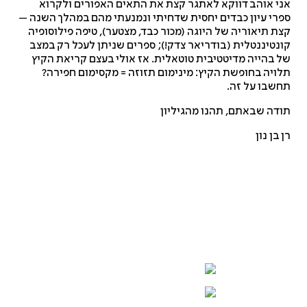
אני אוהב דווקא לאתגר קצת את התאים האפורים ולקרוא
ספרי עיון כבדים יחסית שדחיתי ונמנעתי מהם במהלך השנה –
קצת תיאוריה של היוגה (מכור כבד, מצטער), טיפה פילוסופיה
קונטיננטלית (בודריאר צדק!); ספרים שניתן לעכל רק במצב
של בהייה מדיטטיבית טוטאלית. אז אולי בעצם קריאת הקיץ
תלויה בחופשת הקיץ: מינימום תזוזה = מקסימום חפירה?
תחשבו על זה.
תודה שבאתם, תהנו מהגיליון
רן בן נון