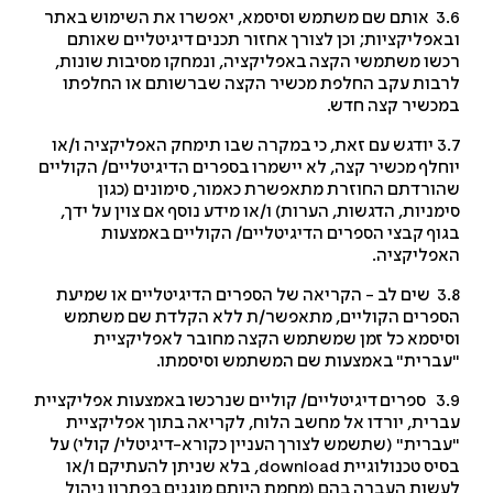
3.6 אותם שם משתמש וסיסמא, יאפשרו את השימוש באתר
אפליקציות; וכן לצורך אחזור תכנים דיגיטליים שאותם
שו משתמשי הקצה באפליקציה, ונמחקו מסיבות שונות,
בות עקב החלפת מכשיר הקצה שברשותם או החלפתו
כשיר קצה חדש.
3.7 יודגש עם זאת, כי במקרה שבו תימחק האפליקציה ו/או
חלף מכשיר קצה, לא יישמרו בספרים הדיגיטליים/ הקוליים
ורדתם החוזרת מתאפשרת כאמור, סימונים (כגון
מניות, הדגשות, הערות) ו/או מידע נוסף אם צוין על ידך,
וף קבצי הספרים הדיגיטליים/ הקוליים באמצעות
פליקציה.
3.8 שים לב - הקריאה של הספרים הדיגיטליים או שמיעת
פרים הקוליים, מתאפשר/ת ללא הקלדת שם משתמש
יסמא כל זמן שמשתמש הקצה מחובר לאפליקציית
ברית" באמצעות שם המשתמש וסיסמתו.
3.9 ספרים דיגיטליים/ קוליים שנרכשו באמצעות אפליקציית
רית, יורדו אל מחשב הלוח, לקריאה בתוך אפליקציית
ברית" (שתשמש לצורך העניין כקורא-דיגיטלי/ קולי) על
יס טכנולוגיית
download
, בלא שניתן להעתיקם ו/או
שות העברה בהם (מחמת היותם מוגנים בפתרון ניהול