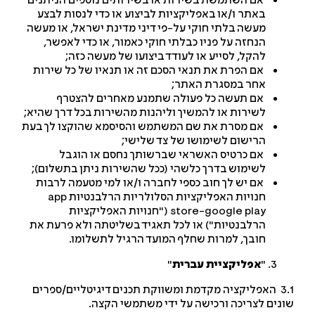
אם השתמשת בשירות או בשירותים נוספים הניתנים
באתר ו/או באפליקציות לביצוע או כדי לנסות לבצע
מעשה בלתי חוקי על-פי דיני מדינת ישראל, או מעשה
הנחזה על פניו כבלתי חוקי כאמור, או כדי לאפשר,
להקל, לסייע או לעודד ביצועו של מעשה כזה;
אם הפרת את תנאי הסכם זה או תנאיו של כל שירות
אחר במסגרת האתר;
אם תעשה כל פעולה שתמנע מאחרים להצטרף
לשירות או להמשיך וליהנות מהשירות בכל דרך שהיא;
אם מסרת את שם המשתמש והסיסמא שהוקצו לך בעת
הרישום לשימושו של צד שלישי;
אם כרטיס האשראי שברשותך נחסם או הוגבל
לשימוש בדרך כלשהי (ככל שהשירות ניתן בתשלום);
אם יש לך חוב כספי לחברה ו/או למי מטעמה לרבות
חנויות האפליקציות הסלולריות הרלבנטיות
app
store-google play
("חנויות האפליקציות
הרלבנטיות") או לכל תאגיד בשליטתה ולא פרעת את
חובך, למרות שחלף המועד הרגיל לתשלומו.
"
אפליקציית עברית
"
3.1 האפליקציה מקדמת ומשווקת תכנים דיגיטליים/ספרים
נים לצריכה ורכישה על ידי משתמשי הקצה.