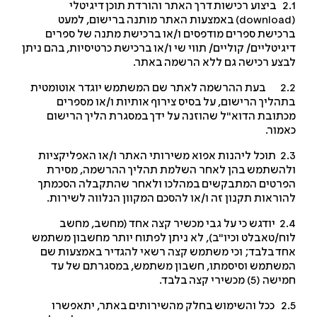
2.1 ביצוע רכישות דרך האתר והורדת תוכן דיגיטלי
downloa
) באמצעות האתר מותנה ברישום, למעט
כישת ספרים מודפסים ו/או ברכישת מתנה של ספרים
גיטליים/ קוליים/ תווי שי ו/או ברכישת כרטיסיות, בהם ניתן
צע רכישה גם ללא הרשמה באתר.
2.2 בעת ההרשמה לאתר שם המשתמש יוגדר אוטומטית
הליך הרישום, על בסיס צירוף אותיות ו/או מספרים
תובת הדוא"ל שהוזנה על ידך במסגרת הליך הרישום
מור.
2.3 תוכל ליהנות אפוא משירותי האתר ו/או האפליקציות
השתמש בהן לאחר השלמת תהליך ההרשמה, מסירת
רטים המתבקשים במהלכו ולאחר שהתקבלה הסכמתך
וראות תקנון זה ו/או להסכם המקוון הנלווה לשירות.
2.4 יודגש כי על גבי מכשיר קצה אחד (מחשב, מחשב
ח/טאבלט וכיו"ב), לא ניתן לפתוח יותר מחשבון משתמש
ד בלבד; וכי משתמש קצה רשאי להגדיר באמצעות שם
שתמש וסיסמתו, חשבון משתמש, במסגרתם של עד
 (5) מכשירי קצה בלבד.
2.5 ככל והשימוש בחלק מהשירותים באתר, יתאפשרו