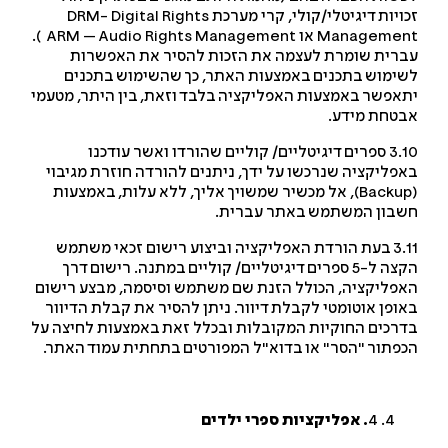
ויות דיגיטלי/קולי, קרי מערכת
DRM- Digital Rights
Managemen
או ARM – Audio Rights Management ).
רית שומרת לעצמה את הזכות להסיר את האפשרות
ימוש בתכנים באמצעות האתר, כך שהשימוש בתכנים
אפשר באמצעות האפליקציה בלבד וזאת, בין היתר, מטעמי
טחת מידע.
3.10 ספרים דיגיטליים/ קוליים שהורדו ואשר עודכנו
פליקציה שנרכשו על ידך, ניתנים להורדה חוזרת מגיבוי
Backu
), אל מכשיר שמשויך אליך, ללא עלות, באמצעות
בון המשתמש באתר עברית.
3.11 בעת הורדת האפליקציה וביצוע רישום זכאי משתמש
הקצה ל-5 ספרים דיגיטליים/ קוליים במתנה. רישום דרך
פליקציה, הכולל הזנת שם משתמש וסיסמה, מבצע רישום
ופן אוטומטי לקבלת דיוור. ניתן להסיר את קבלת הדיוור
רכים החוקיות המקובלות ובכלל זאת באמצעות לחיצה על
פתור "הסר" או בדוא"ל המפורטים בתחתית עמוד האתר.
4
. אפליקציות ספרי ילדים