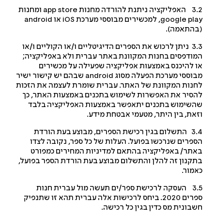
ניתנת להורדה מחנות
app store
ומחנות
google pl
, למכשירים מבוססי מערכת
iOS
או
android
התאמה).
3.3 ניתן לרכוש את הספרים הדיגיטליים ו/או הקוליים ו/או
ודפסים בחנות המקוונת באתר עברית ולא באפליקציה;
 להיכנס באמצעות אפליקציה שפעילה על מכשירים
וססי מערכת הפעלה מסוג
android
שבהם יש קישור ישיר
נות המקוונת של האתר. עברית שומרת לעצמה את הזכות
סיר את האפשרות לשימוש בתכנים באמצעות האתר, כך
שימוש בתכנים יתאפשר באמצעות האפליקציה בלבד
את, בין היתר, מטעמי אבטחת מידע.
3.4 התשלום בגין רכישת הספרים, מבוצע בעת הורדת
פרים שנרכשו בפועל. העלות של כל ספר, נקובה לצדו
תר/ באפליקציה בהתאם למדיניות המחירים כמפורט
קנון זה להלן והתשלום מבוצע בעת הורדת הספר בפועל,
מור.
3.5 העסקה לרכישת ספר/ים תעשה מול עברית חנות
ספרים 2020. ביחס לרכישות אלה עברית תהא זו שתנפיק
בונית מס כדין בגין כל רכישה.