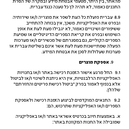
אתר, בין היתר, מטעמי אבטחת מידע ובמקרה של הסרת
כנים כאמור, לא תהיה לך כל טענה כנגד עברית.
8.9 עברית פועלת כל העת לשפר את מוצריה ו/או שירותיה
פרט את האפליקציות. משכך, אין בכוחה להתחייב
יפורים ושינויים כאמור, לא יגבילו מעת לעת את אופן
ימוש ובפרט את קריאת הספרים הדיגיטליים או שמיעת
פרים הקוליים, גם במסגרתם של מכשירים ו/או מערכות
עלה שמתיישנות מעת לעת אשר אינם בשליטת עברית או
רכות שעלולות לסכן את אבטחת המידע.
אספקת מוצרים
9.1 החל מרגע אישור הזמנת רכישה באתר ו/או בחנויות
פליקציות הרלבנטיות, אין היא ניתנת לשינוי ו/או לביטול
א בכפוף לאמור בפרק "ביטול רכישת פריטים והחזרתם"
הלן.
9.2 התנאים המוקדמים לביצוע הזמנת רכישה ולאספקת
פרים ו/או האפליקציות שתרכוש, הם:
 באמצעות חיוב בכרטיס אשראי באתר ו/או באפליקציה
ובילה אל החנות המקוונת באתר: