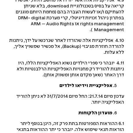
4.9 אפליקציות אלה אשר יורדו אל מחשב הלוח, יאפשרו
יאה על בסיס בטכנולוגיית
download
, בלא שניתן
עתיקם ו/או לעשות העברה בהם (מחמת היותם מוגנים
תרון ניהול זכויות דיגיטלי, קרי מערכת
DRM- digital
rights manageme
או ARM – Audio Rights
Management 
4.10 אפליקציות אלה שהורדו לאחר שנרכשו על ידך, ניתנות
ורדה חוזרת מגיבוי (
Backup
), אל מכשיר שמשויך אליך,
א עלות.
4.11 יובהר כי ספרי הילדים נשוא האפליקציות הללו, היו
תנות להוריד רק מחנויות האפליקציות הרלבנטיות ולא
ך האתר (שאך מקדם אותן ומשווק אותן).
אפליקציית וידיאו לילדים
עדכון מיום 21.7.14: החל מיום 31/7/2014 לא ניתן להוריד
פליקציה יותר.
מועדון הלקוחות
6.1 ההוראות המפורטות בתת פרק זה, הינן בנוסף ליתר
ראות תנאי שימוש אלה. יובהר כי יתר ההוראות בתנאי