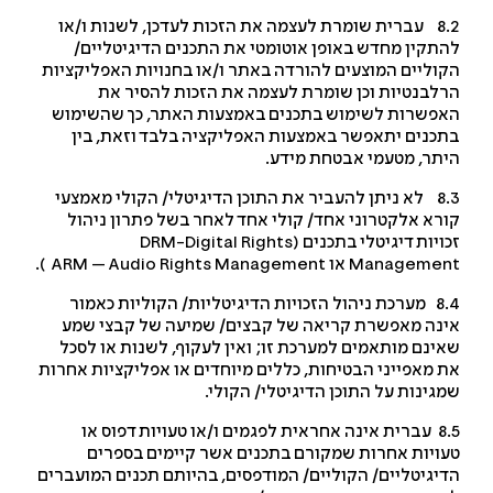
8.2 עברית שומרת לעצמה את הזכות לעדכן, לשנות ו/או
תקין מחדש באופן אוטומטי את התכנים הדיגיטליים/
וליים המוצעים להורדה באתר ו/או בחנויות האפליקציות
לבנטיות וכן שומרת לעצמה את הזכות להסיר את
פשרות לשימוש בתכנים באמצעות האתר, כך שהשימוש
כנים יתאפשר באמצעות האפליקציה בלבד וזאת, בין
תר, מטעמי אבטחת מידע.
8.3 לא ניתן להעביר את התוכן הדיגיטלי/ הקולי מאמצעי
רא אלקטרוני אחד/ קולי אחד לאחר בשל פתרון ניהול
ויות דיגיטלי בתכנים (
DRM-Digital Rights
Managemen
או ARM – Audio Rights Management ).
8.4 מערכת ניהול הזכויות הדיגיטליות/ הקוליות כאמור
נה מאפשרת קריאה של קבצים/ שמיעה של קבצי שמע
ינם מותאמים למערכת זו; ואין לעקוף, לשנות או לסכל
 מאפייני הבטיחות, כללים מיוחדים או אפליקציות אחרות
גינות על התוכן הדיגיטלי/ הקולי.
8.5 עברית אינה אחראית לפגמים ו/או טעויות דפוס או
ויות אחרות שמקורם בתכנים אשר קיימים בספרים
יגיטליים/ הקוליים/ המודפסים, בהיותם תכנים המועברים