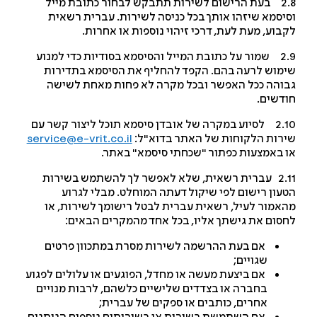
2.8 בעת הרישום לשירות תתבקש לבחור כתובת מייל
יסמא שיזהו אותך בכל כניסה לשירות. עברית רשאית
בוע, מעת לעת, דרכי זיהוי נוספות או אחרות.
2.9 שמור על כתובת המייל והסיסמא בסודיות כדי למנוע
מוש לרעה בהם. הקפד להחליף את הסיסמא בתדירות
והה ככל האפשר ובכל מקרה לא פחות מאחת לשישה
דשים.
2.10 לסיוע במקרה של אובדן סיסמא תוכל ליצור קשר עם
רות הלקוחות של האתר בדוא"ל:
service@e-vrit.co.il
 באמצעות כפתור "שכחתי סיסמא" באתר.
2.11 עברית רשאית, שלא לאפשר לך להשתמש בשירות
עון רישום לפי שיקול דעתה המוחלט. מבלי לגרוע
אמור לעיל, רשאית עברית לבטל רישומך לשירות, או
סום את גישתך אליו, בכל אחד מהמקרים הבאים:
אם בעת ההרשמה לשירות מסרת במתכוון פרטים
שגויים;
אם ביצעת מעשה או מחדל, הפוגעים או עלולים לפגוע
בחברה או בצדדים שלישיים כלשהם, לרבות מנויים
אחרים, כותבים או ספקים של עברית;