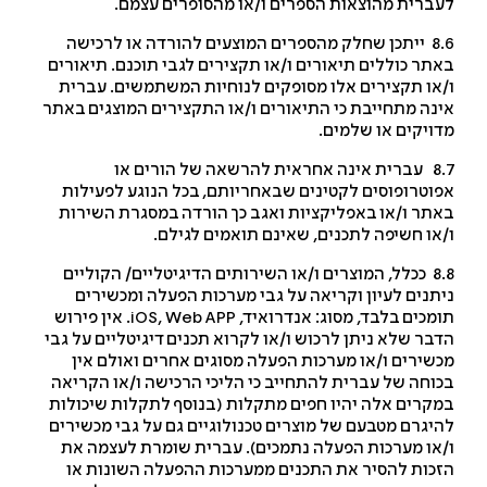
ברית מהוצאות הספרים ו/או מהסופרים עצמם.
8.6 ייתכן שחלק מהספרים המוצעים להורדה או לרכישה
תר כוללים תיאורים ו/או תקצירים לגבי תוכנם. תיאורים
או תקצירים אלו מסופקים לנוחיות המשתמשים. עברית
נה מתחייבת כי התיאורים ו/או התקצירים המוצגים באתר
ויקים או שלמים.
8.7 עברית אינה אחראית להרשאה של הורים או
וטרופוסים לקטינים שבאחריותם, בכל הנוגע לפעילות
תר ו/או באפליקציות ואגב כך הורדה במסגרת השירות
או חשיפה לתכנים, שאינם תואמים לגילם.
8.8 ככלל, המוצרים ו/או השירותים הדיגיטליים/ הקוליים
תנים לעיון וקריאה על גבי מערכות הפעלה ומכשירים
מכים בלבד, מסוג: אנדרואיד,
iOS, Web APP
. אין פירוש
בר שלא ניתן לרכוש ו/או לקרוא תכנים דיגיטליים על גבי
שירים ו/או מערכות הפעלה מסוגים אחרים ואולם אין
וחה של עברית להתחייב כי הליכי הרכישה ו/או הקריאה
קרים אלה יהיו חפים מתקלות (בנוסף לתקלות שיכולות
יגרם מטבעם של מוצרים טכנולוגיים גם על גבי מכשירים
או מערכות הפעלה נתמכים). עברית שומרת לעצמה את
כות להסיר את התכנים ממערכות ההפעלה השונות או