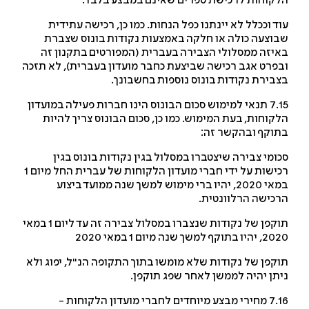
קוחות לרכישת ספרים שאינם במבצע בלבד.
ד וככלל לא יינתנו כפל הנחות. כמו כן, רכישה עתידית
וצעה כולה או חלקה באמצעות נקודות בונוס שצברת
יזה ממסלולי הצבירה בעברית (המפורטים בתקנון זה
פרט אגב רכישה שביצעת כחבר מועדון בעברית), לא תזכה
בירת נקודות בונוס נוספות בחשבונך.
7.15 תנאי למימוש סכום הבונוס הינו חברות פעילה במועדון
קוחות, בעת המימוש. כמו כן, סכום הבונוס צריך להיות
וקף ובהקשר זה:
ומי צבירה שיצטברו במסלול בגין נקודות בונוס בגין
רכישות על ידי חברי מועדון הלקוחות של עברית החל מיום 1
במאי 2020, יהיו ברי מימוש למשך שנה ממועד ביצוע
כישה הרלוונטית.
תוקפן של נקודות שנצברו במסלול צבירה זה עד ליום 1 במאי
בתוקף למשך שנה מיום 1 במאי 2020
קפן של נקודות שלא מומשו בתוך התקופה הנ"ל, יפוג ולא
תן יהיה לממשן לאחר שפג תוקפן.
7.16 מחירי מבצע מיוחדים לחברי מועדון הלקוחות -