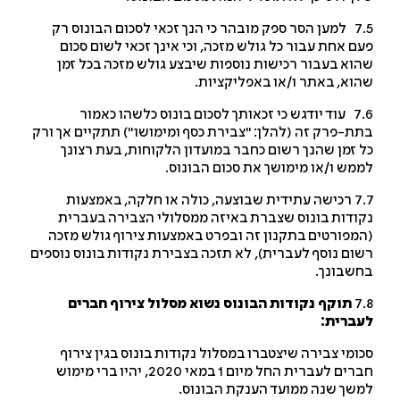
7.5 למען הסר ספק מובהר כי הנך זכאי לסכום הבונוס רק
ם אחת עבור כל גולש מזכה, וכי אינך זכאי לשום סכום
וא בעבור רכישות נוספות שיבצע גולש מזכה בכל זמן
וא, באתר ו/או באפליקציות.
7.6 עוד יודגש כי זכאותך לסכום בונוס כלשהו כאמור
ת-פרק זה (להלן: "צבירת כסף ומימושו") תתקיים אך ורק
 זמן שהנך רשום כחבר במועדון הלקוחות, בעת רצונך
מש ו/או מימושך את סכום הבונוס.
7.7 רכישה עתידית שבוצעה, כולה או חלקה, באמצעות
ודות בונוס שצברת באיזה ממסלולי הצבירה בעברית
מפורטים בתקנון זה ובפרט באמצעות צירוף גולש מזכה
ום נוסף לעברית), לא תזכה בצבירת נקודות בונוס נוספים
שבונך.
7
תוקף נקודות הבונוס נשוא מסלול צירוף חברים
ברית:
ומי צבירה שיצטברו במסלול נקודות בונוס בגין צירוף
חברים לעברית החל מיום 1 במאי 2020, יהיו ברי מימוש
שך שנה ממועד הענקת הבונוס.