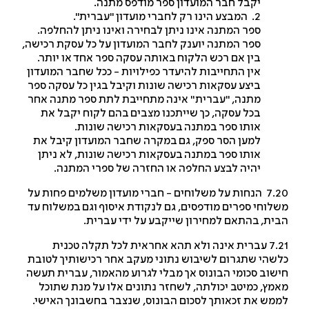
יקבל חבר המועדון ספר מודפס מתנה.
2. המבצע הינו רק לחברי מועדון "עברית".
ספר המתנה אינו ניתן לבחירה ואינו ניתן להחלפה.
ספר המתנה יוענק לחבר המועדון על כל עסקת רכישה,
בין אם רכש הלקוח באותה עסקה ספר אחד או יותר.
אין התחייבות להיעדר כפילויות - ככל שחבר המועדון
ביצע עסקאות רכישה שונות וקיבל בגין כל עסקה ספר
מתנה, "עברית" אינה מתחייבת לתת ספר מתנה אחר
בכל עסקה, כך שייתכנו מצבים בהם לקוח יקבל את
אותו ספר במתנה בעסקאות רכישה שונות.
למען הסר ספק, גם במקרה שחבר המועדון קיבל את
אותו ספר במתנה בעסקאות רכישה שונות, לא ניתן
יהיה לבצע החלפה או החזרה של ספרי המתנה.
7.20 הנחות על משלוחים - חברי מועדון משלמים פחות על
לוחי ספרים מודפסים, גם לנקודת איסוף וגם במשלוח עד
ית, בהתאם למחירון שייקבע על ידי עברית.
7.21 עברית אינה ולא תהא אחראית לכל תקלה טכנית
שהי שתגרום לשיבוש נתוני מעקב אחר רכישותיך לטובת
שוב סכומי הבונוס אך מבלי לגרוע מהאמור, עברית תעשה
מץ, כמיטב יכולתה, לשחזר נתונים אלו על מנת שתוכל
מש את זכאותך לסכום הבונוס, שנצבר בחשבונך האישי.