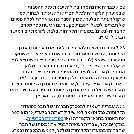
7.22 עברית איננה מחויבת להציע את כלל ההטבות
מועדון הלקוחות לכלל חבריו, והיא יכולה לבחור, לפי
קול דעתה הבלעדי, לכוון הטבה כזו או אחרת לפלח מסוים
 חברים, למשל: הטבות בקשר עם רכישת ספר מסוים
ברות (נשים) במועדון הלקוחות בלבד, לקראת יום האישה
ינ"ל וכיו"ב.
7.23 עברית רשאית להפסיק בכל עת את פעילות מועדון
קוחות, לבטל במסגרתו הטבות שונות אף לאחר ששווקו
ל סיבה שהיא (לרבות במקרה של ספק חיצוני שנמצא לפי
קול דעתה של עברית, כי אינו מכבד ההטבות שלהן
חייב ו/או נכנס למצבים משפטיים שונים של חדלות
רעון). הודעה מתאימה על כך תפורסם בתקנון זה ו/או
תר ו/או באפליקציות ו/או בעמודי מועדון הלקוחות באתר
או תישלח אל חברי מועדון הלקוחות (ובפרט אלה שנרשמו
או רכשו הטבה מסוימת במסגרתו), לפי העניין.
7.24 עברית רשאית להפסיק חברותו של חבר במועדון
קוחות, ככל ומצאה לפי שיקול דעתה הבלעדי, כי הוא הפר
 האמור בתנאי תקנון זה ו/או
במדיניות הפרטיות
.
קרים אלה, עברית רשאית לבטל את זכאותו של חבר
ברותו במועדון הלקוחות נשללה, לממש ההטבות ובפרט