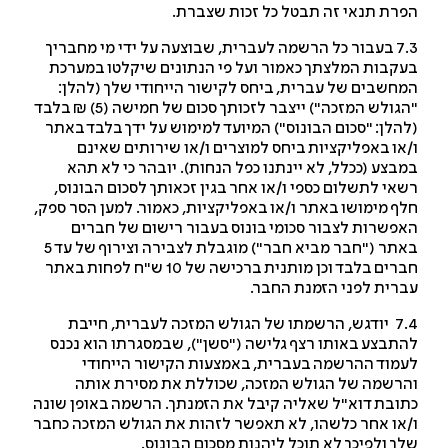
רת תנאי זה תבטל כל זכות שצברת.
7.3 בעבור כל הרשמה לעברית, שבוצעה על ידי מי מחבריך
קבות המלצתך כאמור ועל פי הנתונים שיקלטו במערכת
חשבים של עברית, ביחס לקישור הייחודי שלך (להלן:
"הגולש המזכה") ייצבר לזכותך סכום של חמישה (5) ₪ בלבד
הלן: "סכום הבונוס") המיועד למימוש על ידך בלבד באתר
או באפליקציות ביחס למוצרים ו/או שירותים שאינם
בצע (ככלל, לא יינתנו כפל הנחות). יובהר כי לא תהא
אי לתשלום כספי ו/או אחר בגין זכאותך לסכום הבונוס,
ף מימושו באתר ו/או באפליקציות, כאמור. למען הסר ספק,
פשרות לצבור סכומי בונוס בעבור רישום של חברים
באתר ("חבר מביא חבר") מוגבלת לצבירה וצירוף של עד 5
חברים בלבד וכן מותנית ברכישה של 10 ש"ח לפחות באתר
רית לפני הזמנת החבר.
7.4 יודגש, הרשמתו של הגולש המזכה לעברית, חייבת
תבצע באותו רצף גלישה ("סשן"), שבמסגרתו הוא נכנס
מוד ההרשמה בעברית, באמצעות הקישור הייחודי
רשמה של הגולש המזכה, שכוללת את מסירת אותה
ובת דוא"ל שאליה קיבל את הזמנתך. הרשמה באופן שונה
או אחר כלשהו, לא תאפשר לזהות את הגולש המזכה כחבר
ך ולפיכך לא תוכל ליהנות מסכום הבונוס.