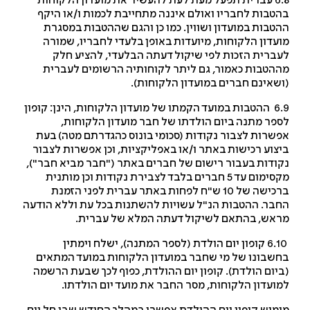
6.8 עברית תפעל מעת לעת להעשיר את מועדון הלקוחות
טבות לחבריו ואולם איננה מתחייבת לכמות ו/או היקף
טבות במועדון ושווין. כמו כן והגם שההטבות במסגרת
עדון הלקוחות, מיועדות באופן בלעדי לחבריו, שמורה
ברית הזכות לפי שיקול דעתה הבלעדי, להציע חלק
הטבות כאמור, גם ליתר לקוחותיה הרשומים לעברית
שאינם חברים במועדון הלקוחות).
6.9 ההטבות במועד הקמתו של מועדון הלקוחות, הינן: קופון
פר מתנה ביום הולדתו של חבר מועדון הלקוחות,
שרות לצבור נקודות (סכומי בונוס כהגדרתם מטה) בעת
צוע רכישות באתר ו/או באפליקציות, וכן אפשרות לצבור
ודות בעבור רישום של חברים באתר ("חבר מביא חבר"),
מקסימום עד 5 חברים בלבד לצבירת נקודות וכן מותנית
ברכישה של 10 ש"ח לפחות באתר עברית לפני הזמנת
בר. ההטבות הנ"ל עשויות להשתנות בכל עת וללא הודעה
אש, בהתאם לשיקול דעתה המלא של עברית.
6.10 קופון יום הולדת (לספר המתנה), ישלח וימתין
שבונו של מי שחבר במועדון הלקוחות במועד המתאים
יום הולדת). קופון יום ההולדת, כפוף לכך שבעת הרשמה
ועדון הלקוחות, מסר החבר את מועד יום הולדתו.