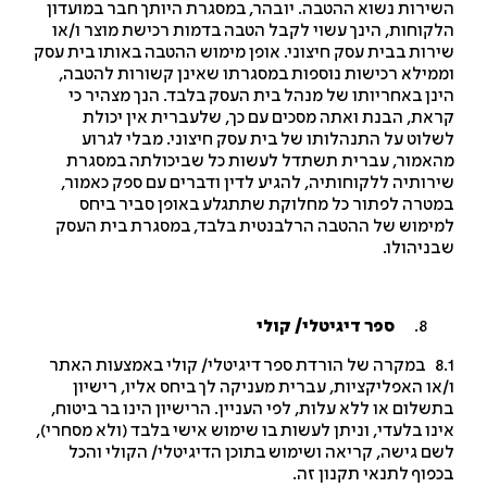
ירות נשוא ההטבה. יובהר, במסגרת היותך חבר במועדון
קוחות, הינך עשוי לקבל הטבה בדמות רכישת מוצר ו/או
רות בבית עסק חיצוני. אופן מימוש ההטבה באותו בית עסק
מילא רכישות נוספות במסגרתו שאינן קשורות להטבה,
נן באחריותו של מנהל בית העסק בלבד. הנך מצהיר כי
את, הבנת ואתה מסכים עם כך, שלעברית אין יכולת
לוט על התנהלותו של בית עסק חיצוני. מבלי לגרוע
אמור, עברית תשתדל לעשות כל שביכולתה במסגרת
רותיה ללקוחותיה, להגיע לדין ודברים עם ספק כאמור,
טרה לפתור כל מחלוקת שתתגלע באופן סביר ביחס
ימוש של ההטבה הרלבנטית בלבד, במסגרת בית העסק
ניהולו.
ספר דיגיטלי
/ קולי
8.1 במקרה של הורדת ספר דיגיטלי/ קולי באמצעות האתר
או האפליקציות, עברית מעניקה לך ביחס אליו, רישיון
שלום או ללא עלות, לפי העניין. הרישיון הינו בר ביטוח,
נו בלעדי, וניתן לעשות בו שימוש אישי בלבד (ולא מסחרי),
ם גישה, קריאה ושימוש בתוכן הדיגיטלי/ הקולי והכל
פוף לתנאי תקנון זה.