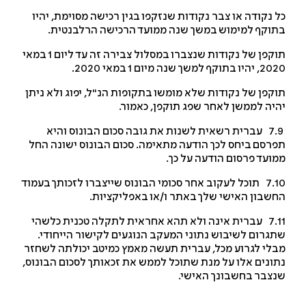
 נקודה או צבר נקודות שנזקפו בגין רכישה מסוימת, יהיו
וקף למימוש במשך שנה ממועד הרכישה הרלבנטית.
תוקפן של נקודות שנצברו במסלול צבירה זה עד ליום 1 במאי
בתוקף למשך שנה מיום 1 במאי 2020.
קפן של נקודות שלא מומשו בתקופות הנ"ל, יפוג ולא ניתן
יה לממשן לאחר שפג תוקפן, כאמור.
7.9 עברית רשאית לשנות את גובה סכום הבונוס והיא
רסם ביחס לכך הודעה מתאימה. סכום הבונוס ישונה החל
ועד פרסום הודעה על כך.
7.10 תוכל לעקוב אחר סכומי הבונוס שייצברו לזכותך בעמוד
שבון האישי שלך באתר ו/או באפליקציות.
7.11 עברית אינה ולא תהא אחראית לתקלה טכנית כלשהי
גרום לשיבוש נתוני המעקב הנוגעים לקישור הייחודי.
לי לגרוע מכל, עברית תעשה מאמץ כמיטב יכולתה לשחזר
ונים אלו על מנת שתוכל לממש את זכאותך לסכום הבונוס,
צבר בחשבונך האישי.