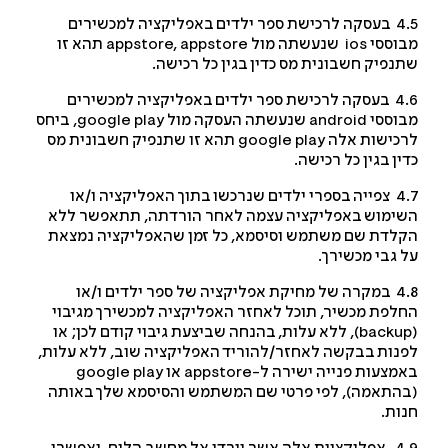
4.5 בעסקה לרכישת ספר ילדים באפליקציה למכשירים
וססי
ios
שנעשתה מול
appstore
,
appstore
תהא זו
נפיק חשבונית מס כדין בגין כל רכישה.
4.6 בעסקה לרכישת ספר ילדים באפליקציה למכשירים
וססי
android
שנעשתה העסקה מול
google play
, ביחס
כישות אלה
google play
תהא זו שתנפיק חשבונית מס
ין בגין כל רכישה.
4.7 צפייה בספרי ילדים שנרכשו בתוך האפליקציה ו/או
ימוש באפליקציה עצמה לאחר הורדתה, תתאפשר ללא
לדת שם משתמש וסיסמא, כל זמן שהאפליקציה נמצאת
 גבי מכשירך.
4.8 במקרה של מחיקת אפליקציה של ספר ילדים ו/או
לפת מכשיר, תוכל לאחזר האפליקציה למכשירך מגיבוי
backu
), ללא עלות, בהנחה שביצעת גיבוי קודם לכן; או
נות בבקשה לאחזר/להוריד האפליקציה שוב, ללא עלות,
מצעות פנייה ישירה ל-
appstore
או
google play
התאמה), לפי פרטי שם המשתמש והסיסמא שלך באותה
ות.