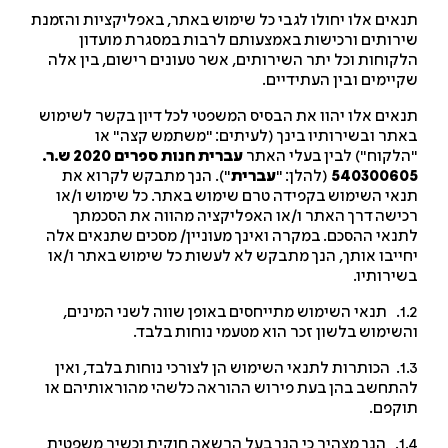
אים אלו יחולו לגבי כל שימוש באתר, באפליקציות והזמנת
רותים ורכישות באמצעותם לרבות במסגרת מועדון
קוחות וכל יתר השירותים, אשר טעונים רישום, בין אלה
יימים ובין העתידיים.
אים אלו יהוו את הבסיס המשפטי לכל דיון בקשר לשימוש
תר ובשירותיו בינך (לעיתים: "משתמש קצה" או
לקוח") לבין בעלי האתר
עברית חנות ספרים 2020 ש.ר.
54030060
(להלן: "
עברית
"). הנך מתבקש לקרוא את
אי השימוש בקפידה טרם שימוש באתר. כל שימוש ו/או
ישה דרך האתר ו/או האפליקציה מהווה את הסכמתך
נאי ההסכם. במקרה ואינך מעוניין/ מסכים שתנאים אלה
ייבו אותך, הנך מתבקש לא לעשות כל שימוש באתר ו/או
ירותיו.
1.2. תנאי השימוש מתייחסים באופן שווה לשני המינים,
שימוש בלשון זכר הוא מטעמי נוחות בלבד.
1.3. הכותרות לתנאי השימוש הן לצורכי נוחות בלבד, ואין
תחשב בהן בעת פירוש ההוראה כלשהי מהוראותיהם או
קפם.
1.4. הנך מצהיר כי הנך בעל הרשאה חוקית וכשיר משפטית