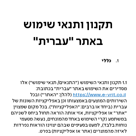
תקנון
ותנאי
שימוש
באתר
"עברית"
כללי
1.1 תקנון ותנאי השימוש ("התנאים/ תנאי שימוש") אלו
דירים את השימוש באתר "עברית" בכתובת:
https://www.e-vrit.co.i
(להלן: "האתר") ובכל
ירותים המוצעים באמצעותו וכן באפליקציות השונות של
רית (ביחד או ברבים: "האפליקציות"). בכל מקום שמצוין
תר" או אפליקציות, אזי אותה הוראה תחול ביחס לשניהם
שתמע (קרי השימוש באחד מהמונחים, נעשה מטעמי
חות בלבד), למעט בסעיפים שבהם יצוינו הוראות נפרדות
יזה מהמוצרים (אתר או אפליקציות) בפרט.