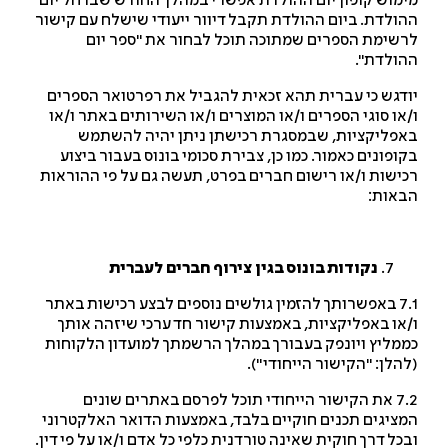
מוש קופון יום ההולדת אפשרי במהלך החודש שבו חל יום
ולדת. ביום ההולדת תקבל דיוור ייעודי שישלח עם קישור
שימת הספרים שמתוכה תוכל לבחור את "ספר יום
ולדת".
דגש כי עברית תהא זכאית להגביל את רפרטואר הספרים
או סוגי הספרים ו/או המוצרים ו/או השירותים באתר ו/או
פליקציות, שבמסגרת רכישתן ניתן יהיה להשתמש
ופונים כאמור. כמו כן, צבירת סכומי בונוס בעבור ביצוע
ישות ו/או רישום חברים בפרט, תעשה גם על פי ההוראות
אות:
נקודות בונוס בגין צירוף חברים לעברית
7.1 באפשרותך להזמין גולשים נוספים לבצע רכישות באתר
או באפליקציות, באמצעות קישור חד ערכי שיזהה אותך
מליץ ויונפק בעבורך במהלך הרשמתך למועדון הלקוחות
הלן: "הקישור הייחודי").
7.2 את הקישור הייחודי תוכל לפרסם באתרים שונים
ציגים תכנים חוקיים בלבד, באמצעות הדואר האלקטרוני
כל דרך חוקית שאינה טורדנית כלפי כל אדם ו/או על פי דין.