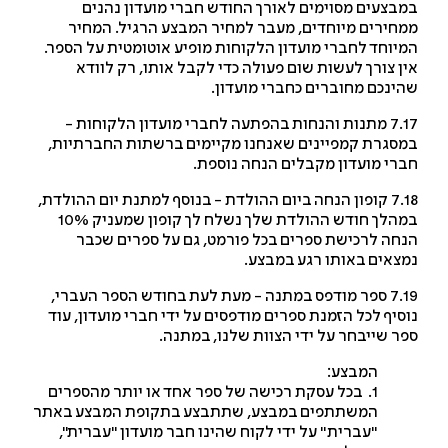
בצעים מסוימים לאורך החודש חברי מועדון נהנים
חירים מיוחדים, מעבר למחיר המבצע הרגיל. המחיר
יוחד לחברי מועדון הלקוחות מופיע אוטומטית על הספר.
ן צורך לעשות שום פעולה כדי לקבל אותו, רק לוודא
ינכם מחוברים כחברי מועדון.
7.17 מתנות והנחות בהפתעה לחברי מועדון הלקוחות -
סגרת קמפיינים שאנחנו מקיימים ברשתות החברתיות,
רי מועדון מקבלים הנחה נוספת.
7.18 קופון הנחה ביום ההולדת - בנוסף למתנת יום ההולדת,
במהלך חודש ההולדת שלך נשלח לך קופון שמעניק 10%
חה לרכישת ספרים בכל פורמט, גם על ספרים שכבר
צאים באותו רגע במבצע.
7.19 ספר מודפס במתנה - מעת לעת בחודש הספר העברי,
סיף לכל הזמנת ספרים מודפסים על ידי חברי מועדון, עוד
ר שייבחר על ידי הצוות שלנו, במתנה.
המבצע:
1. בכל עסקת רכישה של ספר אחד או יותר מהספרים
המשתתפים במבצע, שתתבצע בתקופת המבצע באתר
"עברית" על ידי לקוח שהינו חבר מועדון "עברית",