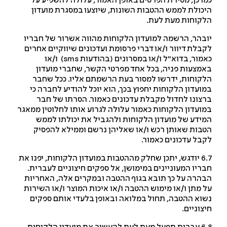
ו כן, מסירת הפרטים באופן האמור, עלולה להשפיע על
כולת לממש ההטבות השונות, שיוצעו במסגרת מועדון
קוחות מעת לעת.
בהר, הרשמה למועדון הלקוחות מהווה אשרור של חבריו
בלת דיוור ו/או דברי פרסומת ועדכונים שיווקיים אחרים
מור, בדוא"ל ו/או במסרונים (בהודעות
sms
) ו/או
מצעות פניה, בכל אחד מפרטי הקשר, שחברי מועדון
קוחות, ידרשו למסור בעת הרשמתם אליו. ככל שחבר
ועדון הלקוחות יחפוץ בכך, הוא יוכל להודיע לחברה כי
צונו לחדול מקבלת עדכונים כאמור. הסרתו של חבר
ועדון הלקוחות כאמור עלולה לגרוע אותו לחלוטין ממאגר
ידע של מועדון הלקוחות ולהגביל את יכולתו לממש
בות שאותן רכש ו/או שאליהן נרשם וממילא להפסיק
בל עדכונים כאמור.
6.7 יודגש, יתכן שחלק מההטבות במועדון הלקוחות, יפנו את
ריו המעוניינים במימושן, אל ספקים חיצוניים לעברית.
הרה על כך תובא בגוף ההטבה ובמקרים אלה, האחריות
 מתן ו/או מימוש ההטבה ו/או איכות המוצר ו/או השירות
וא ההטבה, תחול במלואה ובאופן בלעדי אותם ספקים
צוניים.