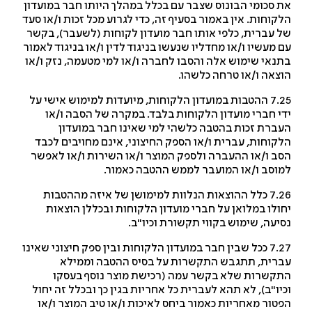
 סכומי הבונוס שצבר עם בכלל במהלך היותו חבר במועדון
קוחות. אין באמור בסעיף זה, כדי לגרוע מכל זכות ו/או סעד
 עברית, כלפי אותו חבר מועדון לקוחות (לשעבר), בקשר
 מעשיו ו/או מחדליו שנעשו בניגוד לדין ו/או בניגוד לאמור
נאי שימוש אלה והסבו לחברה ו/או למי מטעמה, נזק ו/או
צאה ו/או טרחה כלשהו.
7.25 ההטבות במועדון הלקוחות, מיועדות למימוש אישי על
י חברי מועדון הלקוחות בלבד. במקרה של הסבה ו/או
ברת זכות בהטבה כלשהי למי שאינו חבר במועדון
קוחות, עברית ו/או הספק החיצוני, אינם מחויבים לכבד
ב ו/או ההעברה ולספק המוצר ו/או השירות ו/או לאפשר
וסב ו/או המועבר לממש ההטבה כאמור.
7.26 כלל ההוצאות הנלוות למימושן של איזה מההטבות
ולו במלואן על חברי מועדון הלקוחות ובכללן הוצאות
יעה, שימוש בקווי תקשורת וכיו"ב.
7.27 ככל שבין חבר במועדון הלקוחות ובין ספק חיצוני שאינו
רית, תתגבש התקשרות על בסיס ההטבה וממילא
קשרות שלא בקשר עמה (רכישת מוצר נוסף בעסקו
יו"ב), לא תהא לעברית כל אחריות בגין כך ובכלל זה יחול
טור מאחריות כאמור ביחס לאיכות ו/או טיב המוצר ו/או