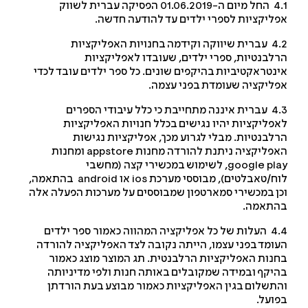
4.1 החל מיום ה-01.06.2019 הפסיקה עברית לשווק
ליקציות לספרי ילדים עד להודעה חדשה.
4.2 עברית שיווקה וקידמה בחנויות האפליקציות
לבנטיות, ספרי ילדים, שעובדו לאפליקציות
נטראקטיביות בהיקפים שונים. כל ספר ילדים עובד לכדי
ליקציה שעומדת בפני עצמה.
4.3 עברית איננה מתחייבת כי כלל עיבודי הספרים
פליקציות יהיו נגישים בכלל חנויות האפליקציות
לבנטיות. מבלי לגרוע מכך, אפליקציות נגישות
פליקציה ניתנת להורדה מחנות
appstore
ומחנות
google pl
, לשימוש במכשירי קצה (מחשבי
ח/טאבלטים), מבוססי מערכת
ios
או
android
בהתאמה,
ן במכשירי סמארטפון שמבוססים על מערכות הפעלה אלה
תאמה.
4.4 העלות של כל אפליקציה המהווה כאמור ספר ילדים
ומד בפני עצמו, הייתה נקובה לצד האפליקציה להורדה
נות האפליקציות הרלבנטית. תג המוצר מוצג כאמור
יקף ובמידה שמקובלים באותה חנות ולפי מדיניותה
תשלום בגין האפליקציות כאמור מבוצע בעת הורדתן
ועל.