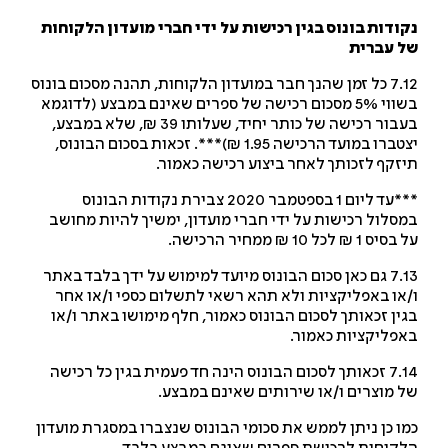
ודות בונוס בגין רכישות על ידי חברי מועדון הלקוחות
 עברית
7.12 כל זמן שהנך חבר במועדון הלקוחות, תהנה מסכום בונוס
בשווי 5% מסכום רכישה של ספרים שאינם במבצע (לדוגמא
בעבור רכישה של כותר יחיד, שעלותו 39 ₪, שלא במבצע,
יצטברו במועד הרכישה 1.95 ₪)***. זכאות בסכום הבונוס,
זקף לזכותך לאחר ביצוע רכישה כאמור.
***עד ליום 1 בספטמבר 2020 צבירת נקודות הבונוס
סלול רכישות על ידי חברי מועדון, ימשיך להיות מחושב
ס 1 ₪ לכל 10 ₪ ממחיר הרכישה.
7.13 גם כאן סכום הבונוס מיועד למימוש על ידך בלבד באתר
או באפליקציות ולא תהא רשאי לתשלום כספי ו/או אחר
ין זכאותך לסכום הבונוס כאמור, חלף מימושו באתר ו/או
פליקציות כאמור.
7.14 זכאותך לסכום הבונוס הינה חד פעמית בגין כל רכישה
 מוצרים ו/או שירותים שאינם במבצע.
ו כן ניתן לממש את סכומי הבונוס שנצברו במסגרת מועדון