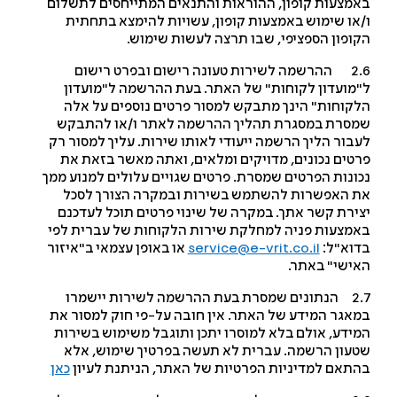
מצעות קופון, ההוראות והתנאים המתייחסים לתשלום
או שימוש באמצעות קופון, עשויות להימצא בתחתית
ופון הספציפי, שבו תרצה לעשות שימוש.
2.6 ההרשמה לשירות טעונה רישום ובפרט רישום
מועדון לקוחות" של האתר. בעת ההרשמה ל"מועדון
קוחות" הינך מתבקש למסור פרטים נוספים על אלה
סרת במסגרת תהליך ההרשמה לאתר ו/או להתבקש
בור הליך הרשמה ייעודי לאותו שירות. עליך למסור רק
טים נכונים, מדויקים ומלאים, ואתה מאשר בזאת את
ונות הפרטים שמסרת. פרטים שגויים עלולים למנוע ממך
 האפשרות להשתמש בשירות ובמקרה הצורך לסכל
ירת קשר אתך. במקרה של שינוי פרטים תוכל לעדכנם
מצעות פניה למחלקת שירות הלקוחות של עברית לפי
וא"ל:
service@e-vrit.co.il
או באופן עצמאי ב"איזור
ישי" באתר
.
2.7 הנתונים שמסרת בעת ההרשמה לשירות יישמרו
אגר המידע של האתר. אין חובה על-פי חוק למסור את
ידע, אולם בלא למוסרו יתכן ותוגבל משימוש בשירות
עון הרשמה. עברית לא תעשה בפרטיך שימוש, אלא
תאם למדיניות הפרטיות של האתר, הניתנת לעיון
כאן