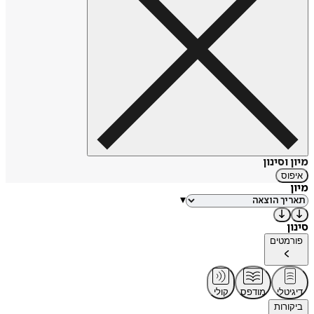
מיון וסינון
איפוס
מיון
▾
סינון
פורמטים
דיגיטלי
מודפס
קולי
ביקורות