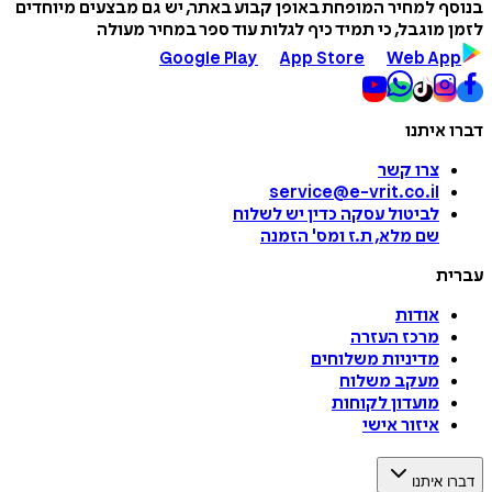
בנוסף למחיר המופחת באופן קבוע באתר, יש גם מבצעים מיוחדים
לזמן מוגבל, כי תמיד כיף לגלות עוד ספר במחיר מעולה
Google Play
App Store
Web App
דברו איתנו
צרו קשר
service@e-vrit.co.il
לביטול עסקה
כדין יש לשלוח
שם מלא, ת.ז ומס
'
הזמנה
עברית
אודות
מרכז העזרה
מדיניות משלוחים
מעקב משלוח
מועדון לקוחות
איזור אישי
דברו איתנו