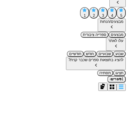
1
2
3
4
5
מבצעים/הנחות
מבצעים
ספרייה ציבורית
עלו לאתר
שבוע
שבועיים
חודש
חודשיים
להציג בתוצאות ספרים שכבר קנית?
תציגו
תסתירו
›
1
ספרים