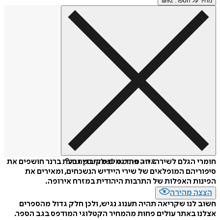
מחיר על הספר: ₪
92
איזה פורמט לשלוח כמתנה?
חומרי הגלם לשירה: זוג מתרגמים מקיבוץ גבעת ברנר חושפים את
סיפוריהם המופלאים של שירי היידיש הנשכחים, ומאירים את
הפינות האפלות של התרבות היהודית במזרח אירופה.
הצצה מהירה
חשוב לנו שקריאה תהיה תענוג נגיש, ולכן חלק גדול מהספרים
אצלנו באתר עולים פחות מהמחיר הקטלוגי המודפס בגב הספר.