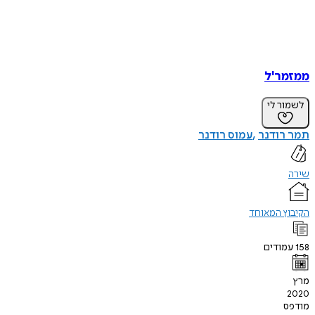
ממזמר'ל
לשמור לי
תמר רודנר
עמוס רודנר
שירה
הקיבוץ המאוחד
158
עמודים
מרץ
2020
מודפס