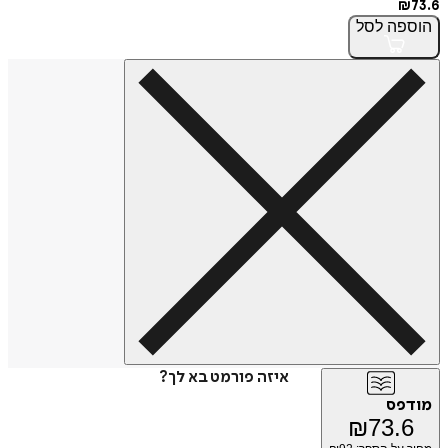
₪
73.6
הוספה
לסל
איזה פורמט בא לך?
מודפס
₪
73.6