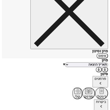
מיון וסינון
איפוס
מיון
▾
סינון
פורמטים
דיגיטלי
מודפס
קולי
ביקורות