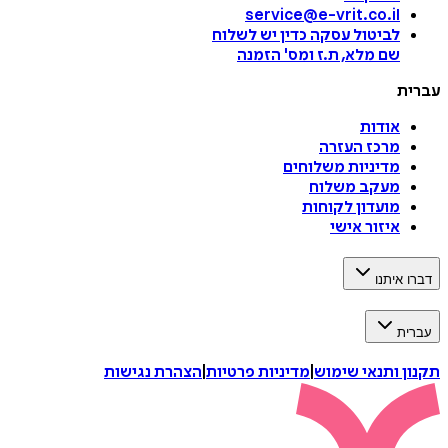
service@e-vrit.co.il
לביטול עסקה
כדין יש לשלוח
שם מלא, ת.ז ומס
'
הזמנה
עברית
אודות
מרכז העזרה
מדיניות משלוחים
מעקב משלוח
מועדון לקוחות
איזור אישי
דברו איתנו
עברית
תקנון ותנאי שימוש
|
מדיניות פרטיות
|
הצהרת נגישות