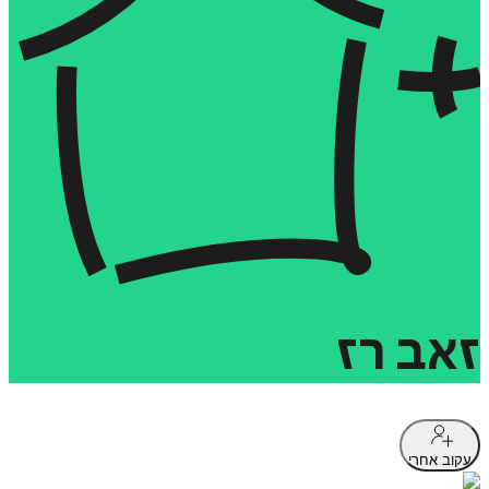
זאב
רז
עקוב אחרי