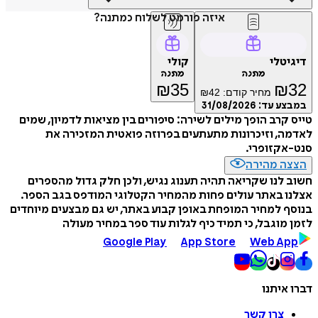
איזה פורמט לשלוח כמתנה?
דיגיטלי
קולי
מתנה
מתנה
₪
35
₪
32
מחיר קודם:
42
₪
במבצע עד:
31/08/2026
טייס קרב הופך מילים לשירה: סיפורים בין מציאות לדמיון, שמים
לאדמה, וזיכרונות מתעתעים בפרוזה פואטית המזכירה את
סנט-אקזופרי.
הצצה מהירה
חשוב לנו שקריאה תהיה תענוג נגיש, ולכן חלק גדול מהספרים
אצלנו באתר עולים פחות מהמחיר הקטלוגי המודפס בגב הספר.
בנוסף למחיר המופחת באופן קבוע באתר, יש גם מבצעים מיוחדים
לזמן מוגבל, כי תמיד כיף לגלות עוד ספר במחיר מעולה
Google Play
App Store
Web App
דברו איתנו
צרו קשר