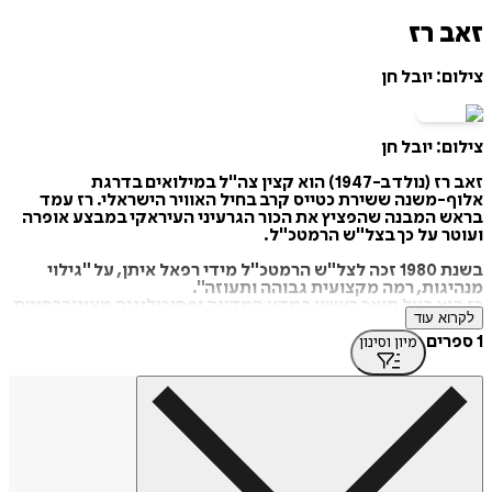
זאב רז
צילום: יובל חן
צילום: יובל חן
זאב רז (נולד ב-1947) הוא קצין צה"ל במילואים בדרגת
אלוף-משנה ששירת כטייס קרב בחיל האוויר הישראלי. רז עמד
בראש המבנה שהפציץ את הכור הגרעיני העיראקי במבצע אופרה
ועוטר על כך בצל"ש הרמטכ"ל.
בשנת 1980 זכה לצל"ש הרמטכ"ל מידי רפאל איתן, על "גילוי
מנהיגות, רמה מקצועית גבוהה ותעוזה".
רז הוא בעל תואר ראשון במדע המדינה ופסיכולוגיה מאוניברסיטת
לקרוא עוד
בר-אילן ותואר שני במנהל עסקים (MBA) מאוניברסיטת תל אביב.
בעקבות המחאה החברתית בישראל 2011 הקים קבוצת הפייסבוק
1 ספרים
מיון וסינון
"גֵּיסות הרוח" במטרה לתת במה לשיח חברתי ומוסרי.
ב-2020 פרסם רז את ספר הסיפורים
בחזרה מהירח,
בהוצאת
הקיבוץ המאוחד.
מקור: ויקיפדיה
https://tinyurl.com/3xj5tjyz