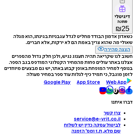
דיגיטלי
מתנה
₪
25
כשאדון אדמון הבודד מחליט לגדל עגבניות בגינתו, הוא מגלה
שאולי מה שהוא צריך באמת הם לא ירקות, אלא חברים.
הצצה מהירה
חשוב לנו שקריאה תהיה תענוג נגיש, ולכן חלק גדול מהספרים
אצלנו באתר עולים פחות מהמחיר הקטלוגי המודפס בגב הספר.
בנוסף למחיר המופחת באופן קבוע באתר, יש גם מבצעים מיוחדים
לזמן מוגבל, כי תמיד כיף לגלות עוד ספר במחיר מעולה
Google Play
App Store
Web App
דברו איתנו
צרו קשר
service@e-vrit.co.il
לביטול עסקה
כדין יש לשלוח
שם מלא, ת.ז ומס
'
הזמנה