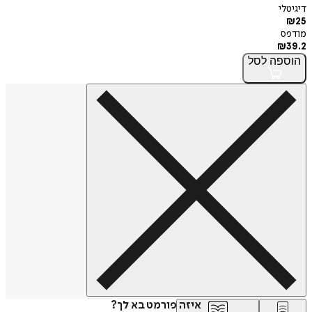
דיגיטלי
₪
25
מודפס
₪
39.2
הוספה
לסל
איזה פורמט בא לך?