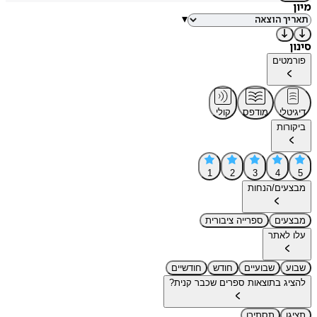
מיון
▾
סינון
פורמטים
דיגיטלי
מודפס
קולי
ביקורות
1
2
3
4
5
מבצעים/הנחות
מבצעים
ספרייה ציבורית
עלו לאתר
שבוע
שבועיים
חודש
חודשיים
להציג בתוצאות ספרים שכבר קנית?
תציגו
תסתירו