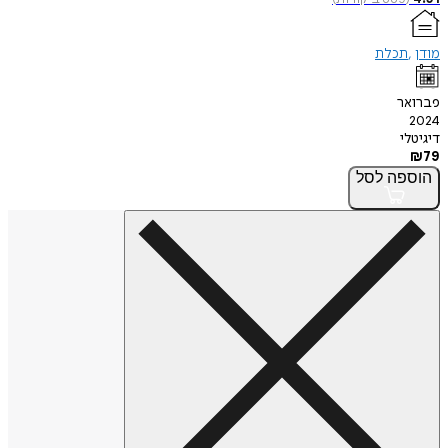
מודן
תכלת
פברואר
2024
דיגיטלי
₪
79
הוספה
לסל