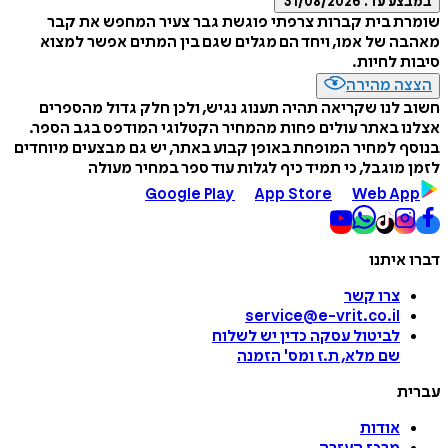
במבצע עד:
31/08/2026
שומרת בית קברות צרפתי פוגשת גבר צעיר המחפש את קבר
מאהבה של אמו, ויחד הם מגלים שגם בין המתים אפשר למצוא
סיבות לחיות.
הצצה מהירה
חשוב לנו שקריאה תהיה תענוג נגיש, ולכן חלק גדול מהספרים
אצלנו באתר עולים פחות מהמחיר הקטלוגי המודפס בגב הספר.
בנוסף למחיר המופחת באופן קבוע באתר, יש גם מבצעים מיוחדים
לזמן מוגבל, כי תמיד כיף לגלות עוד ספר במחיר מעולה
Google Play
App Store
Web App
דברו איתנו
צרו קשר
service@e-vrit.co.il
לביטול עסקה
כדין יש לשלוח
שם מלא, ת.ז ומס
'
הזמנה
עברית
אודות