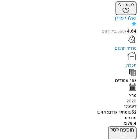
לשמור לי
ואלרי פרין
4.64
(
588
ביקורות
)
פרוזה תרגום
תכלת
458
עמודים
מרץ
2020
דיגיטלי
32
₪
מחיר קודם:
44
₪
מודפס
₪
78.4
הוספה
לסל