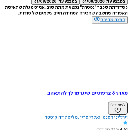
במבצע עד:
31/08/2026
במבצע עד:
31/08/2026
כשדודתה שכבר "נפטרה" נמצאת מתה שוב, אנייס מגלה שהאישה
האפורה שחשבה שהכירה הסתירה חיים שלמים של סודות.
הצצה מהירה
מארז 3 צרפתיים שיגרמו לך להתאהב
לשמור לי
וירז'יני דפנט
ואלרי פרין
מליסה דה קוסטה
4.51
(
339
ביקורות
)