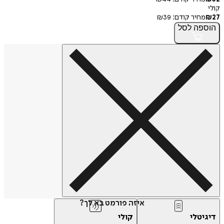
קולי
27
₪
מחיר קודם:
39
₪
הוספה
לסל
איזה פורמט בא לך?
דיגיטלי
קולי