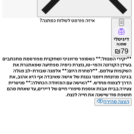
איזה פורמט לשלוח כמתנה?
דיגיטלי
מתנה
₪
79
**יקירי המנוול:** כשסופר מיזוגיני ושחקנית מפורסמת מתכתבים
בעידן הקורונה והמי-טו, נוצרת כימיה מפתיעה שמאתגרת את
השקפות עולמם. **למחרת היום:** אלמנה שבורת-לב מגלה
בגינה מוזנחת ויומני גננות של אישה שאיבדה אף היא אהוב, את
הדרך לצמוח מחדש. **האישה עם המזוודה הכחולה:** סניטרית
צעירה בבית אבות אוספת סיפורי חיים של דיירים, עד שאחת מהם
חושפת סוד שישנה את חייה לנצח.
הצצה מהירה