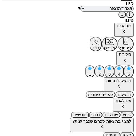
מיון
▾
סינון
פורמטים
דיגיטלי
מודפס
קולי
ביקורות
1
2
3
4
5
מבצעים/הנחות
מבצעים
ספרייה ציבורית
עלו לאתר
שבוע
שבועיים
חודש
חודשיים
להציג בתוצאות ספרים שכבר קנית?
תציגו
תסתירו