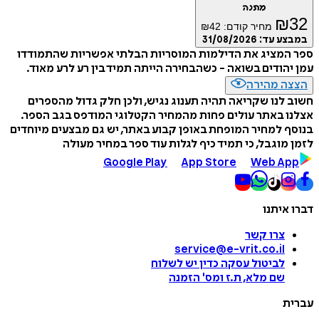
מתנה
₪
32
מחיר קודם:
42
₪
במבצע עד:
31/08/2026
ספר המציג את הדילמות המוסריות הבלתי אפשריות שהתמודדו
עמן יהודים בשואה - כשהבחירה הייתה תמיד בין רע לרע מאוד.
הצצה מהירה
חשוב לנו שקריאה תהיה תענוג נגיש, ולכן חלק גדול מהספרים
אצלנו באתר עולים פחות מהמחיר הקטלוגי המודפס בגב הספר.
בנוסף למחיר המופחת באופן קבוע באתר, יש גם מבצעים מיוחדים
לזמן מוגבל, כי תמיד כיף לגלות עוד ספר במחיר מעולה
Google Play
App Store
Web App
דברו איתנו
צרו קשר
service@e-vrit.co.il
לביטול עסקה
כדין יש לשלוח
שם מלא, ת.ז ומס
'
הזמנה
עברית