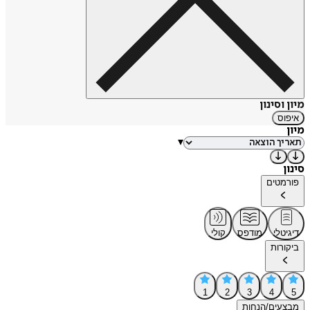
מיון וסינון
איפוס
מיון
▾
סינון
פורמטים
דיגיטלי
מודפס
קולי
ביקורות
1
2
3
4
5
מבצעים/הנחות