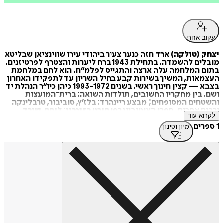
עקוב אחרי
יצחק (טולקה) ארד
חזה כנער צעיר ביהודי עירו שווינציאן שבליטא
מובלים להשמדה. בתחילת 1943 ברח ליערות והצטרף לפרטיזנים.
בתום המלחמה עלה ארצה והתגייס לפלמ“ח. הוא לחם במלחמת
העצמאות, המשיך בשירות קבע בחיל השריון עד לתפקידו האחרון
בצבא — קצין חינוך ראשי. בשנים 1993-1972 כיהן כיו“ר הנהלת יד
ושם. בין מחקריו החשובים, תולדות השואה: ברית־המועצות
והשטחים המסופחים; מבצע ריינהרד: בלז’ץ, סוביבור, טרבלינקה
ורבים אחרים. ספרו האוטוביוגרפי
חורט בזיכרון: לוחם, שורד,
לקרוא עוד
מנציח
ראה אור ב־2016.
1 ספרים
מיון וסינון