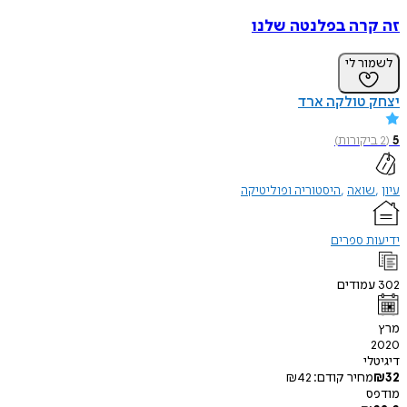
זה קרה בפלנטה שלנו
לשמור לי
יצחק טולקה ארד
5
(
2
ביקורות
)
עיון
שואה
היסטוריה ופוליטיקה
ידיעות ספרים
302
עמודים
מרץ
2020
דיגיטלי
32
₪
מחיר קודם:
42
₪
מודפס