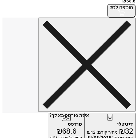
₪
68.6
הוספה
לסל
איזה פורמט בא לך?
דיגיטלי
מודפס
₪
68.6
₪
32
מחיר קודם:
42
₪
מחיר על הספר: ₪
98