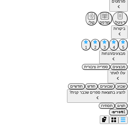
פורמטים
דיגיטלי
מודפס
קולי
ביקורות
1
2
3
4
5
מבצעים/הנחות
מבצעים
ספרייה ציבורית
עלו לאתר
שבוע
שבועיים
חודש
חודשיים
להציג בתוצאות ספרים שכבר קנית?
תציגו
תסתירו
›
1
ספרים