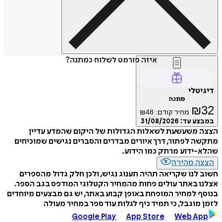
איזה פורמט לשלוח כמתנה?
דיגיטלי
מתנה
₪
32
מחיר קודם:
48
₪
במבצע עד:
31/08/2026
הצצה משעשעת לשאלות הגדולות של היקום שהמדע עדיין
מתקשה לפתור, דרך איורים מבדרים והסברים נגישים שמוכיחים
שהלא-ידוע מרתק כמו הידוע.
הצצה מהירה
חשוב לנו שקריאה תהיה תענוג נגיש, ולכן חלק גדול מהספרים
אצלנו באתר עולים פחות מהמחיר הקטלוגי המודפס בגב הספר.
בנוסף למחיר המופחת באופן קבוע באתר, יש גם מבצעים מיוחדים
לזמן מוגבל, כי תמיד כיף לגלות עוד ספר במחיר מעולה
Google Play
App Store
Web App