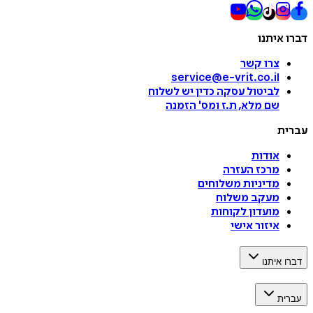
דברו איתנו
צרו קשר
service@e-vrit.co.il
לביטול עסקה
כדין יש לשלוח
שם מלא, ת.ז ומס
'
הזמנה
עברית
אודות
מרכז העזרה
מדיניות משלוחים
מעקב משלוח
מועדון לקוחות
איזור אישי
דברו איתנו
עברית