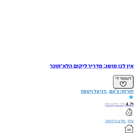
אין לנו מושג: מדריך ליקום הלא־מוכר
לשמור לי
חורחה צ'אם
דניאל ויטסון
4.71
(
21
ביקורות
)
עיון
מדע ורפואה