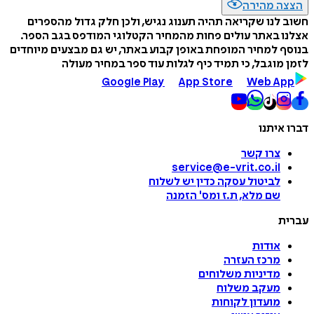
הצצה מהירה
חשוב לנו שקריאה תהיה תענוג נגיש, ולכן חלק גדול מהספרים
אצלנו באתר עולים פחות מהמחיר הקטלוגי המודפס בגב הספר.
בנוסף למחיר המופחת באופן קבוע באתר, יש גם מבצעים מיוחדים
לזמן מוגבל, כי תמיד כיף לגלות עוד ספר במחיר מעולה
Google Play
App Store
Web App
דברו איתנו
צרו קשר
service@e-vrit.co.il
לביטול עסקה
כדין יש לשלוח
שם מלא, ת.ז ומס
'
הזמנה
עברית
אודות
מרכז העזרה
מדיניות משלוחים
מעקב משלוח
מועדון לקוחות