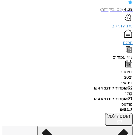
4.38
(
109
ביקורות
)
פרוזה תרגום
תכלת
412
עמודים
דצמבר
2021
דיגיטלי
32
₪
מחיר קודם:
44
₪
קולי
27
₪
מחיר קודם:
44
₪
מודפס
₪
84.8
הוספה
לסל