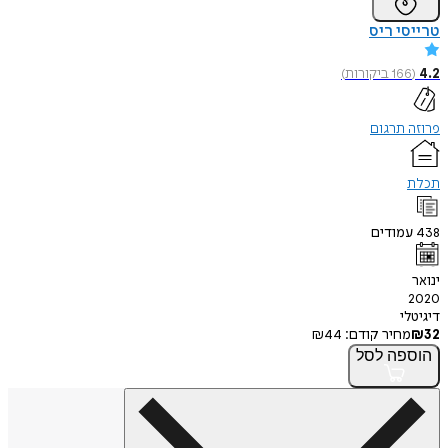
טרייסי ריס
4.2
(
166
ביקורות
)
פרוזה תרגום
תכלת
438
עמודים
ינואר
2020
דיגיטלי
32
₪
מחיר קודם:
44
₪
הוספה
לסל