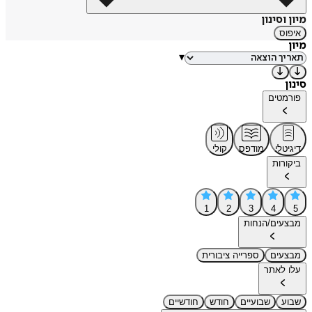
מיון וסינון
איפוס
מיון
▾
סינון
פורמטים
דיגיטלי
מודפס
קולי
ביקורות
1
2
3
4
5
מבצעים/הנחות
מבצעים
ספרייה ציבורית
עלו לאתר
שבוע
שבועיים
חודש
חודשיים