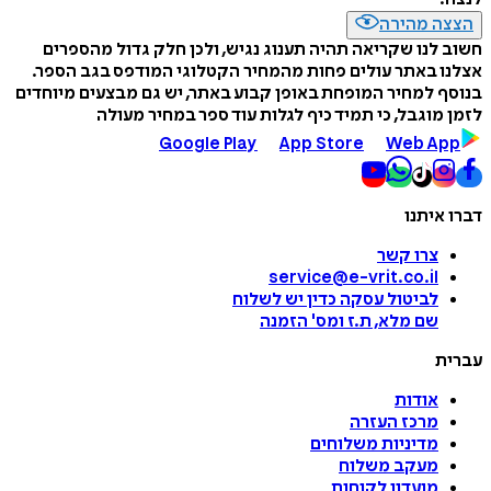
הצצה מהירה
חשוב לנו שקריאה תהיה תענוג נגיש, ולכן חלק גדול מהספרים
אצלנו באתר עולים פחות מהמחיר הקטלוגי המודפס בגב הספר.
בנוסף למחיר המופחת באופן קבוע באתר, יש גם מבצעים מיוחדים
לזמן מוגבל, כי תמיד כיף לגלות עוד ספר במחיר מעולה
Google Play
App Store
Web App
דברו איתנו
צרו קשר
service@e-vrit.co.il
לביטול עסקה
כדין יש לשלוח
שם מלא, ת.ז ומס
'
הזמנה
עברית
אודות
מרכז העזרה
מדיניות משלוחים
מעקב משלוח
מועדון לקוחות