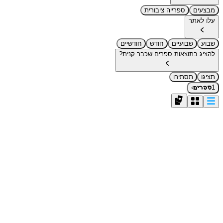
מבצעים
ספרייה ציבורית
עלו לאתר
שבוע
שבועיים
חודש
חודשיים
להציג בתוצאות ספרים שכבר קנית?
תציגו
תסתירו
›
1
ספרים