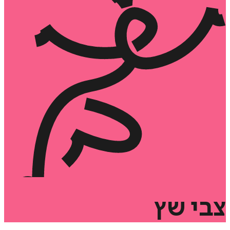
צבי
שץ