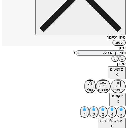
שנייה ביוזמתו של דוד צפריר. בספר אביב מוקדם של מוקי צור
כונסו מכתביו, ובשנת 1990 יצאה מהדורה מורחבת של על גבול
הדממה.
מקור: ויקיפדיה
https://tinyurl.com/37bf9s4u
מיון וסינון
איפוס
מיון
▾
סינון
פורמטים
דיגיטלי
מודפס
קולי
ביקורות
1
2
3
4
5
מבצעים/הנחות