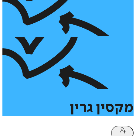
מקסין
גרין