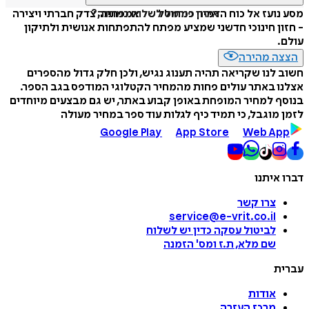
איזה פורמט לשלוח כמתנה?
מסע נועז אל כוח הדמיון כמחולל של אמפתיה, צדק חברתי ויצירה
- חזון חינוכי חדשני שמציע מפתח להתפתחות אנושית ולתיקון
עולם.
הצצה מהירה
חשוב לנו שקריאה תהיה תענוג נגיש, ולכן חלק גדול מהספרים
אצלנו באתר עולים פחות מהמחיר הקטלוגי המודפס בגב הספר.
בנוסף למחיר המופחת באופן קבוע באתר, יש גם מבצעים מיוחדים
לזמן מוגבל, כי תמיד כיף לגלות עוד ספר במחיר מעולה
Google Play
App Store
Web App
דברו איתנו
צרו קשר
service@e-vrit.co.il
לביטול עסקה
כדין יש לשלוח
שם מלא, ת.ז ומס
'
הזמנה
עברית
אודות
מרכז העזרה