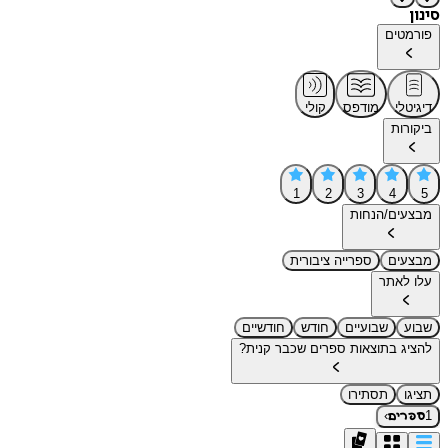
סינון
פורמטים
דיגיטלי
מודפס
קולי
ביקורות
1
2
3
4
5
מבצעים/הנחות
מבצעים
ספרייה ציבורית
עלו לאתר
שבוע
שבועיים
חודש
חודשיים
להציג בתוצאות ספרים שכבר קנית?
תציגו
תסתירו
›
1
ספרים