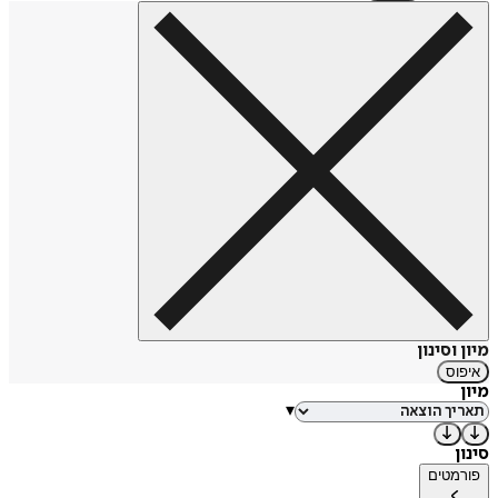
מיון וסינון
איפוס
מיון
▾
סינון
פורמטים