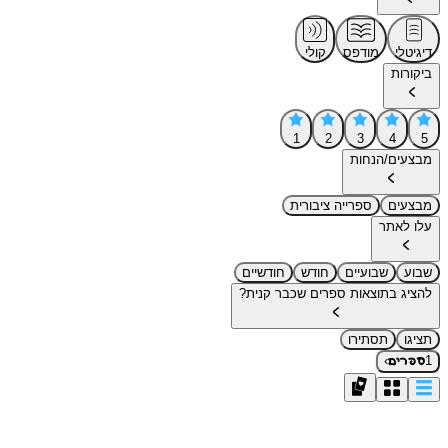
דיגיטלי
מודפס
קולי
ביקורות
1
2
3
4
5
מבצעים/הנחות
מבצעים
ספרייה ציבורית
עלו לאתר
שבוע
שבועיים
חודש
חודשיים
להציג בתוצאות ספרים שכבר קנית?
תציגו
תסתירו
›
1
ספרים