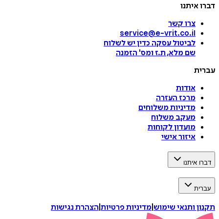
דברו איתנו
צרו קשר
service@e-vrit.co.il
לביטול עסקה
כדין יש לשלוח
שם מלא, ת.ז ומס
'
הזמנה
עברית
אודות
מרכז העזרה
מדיניות משלוחים
מעקב משלוח
מועדון לקוחות
איזור אישי
דברו איתנו
עברית
תקנון ותנאי שימוש
|
מדיניות פרטיות
|
הצהרת נגישות