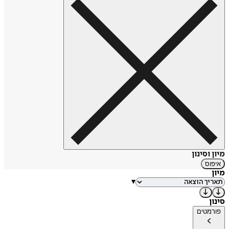
מיון וסינון
איפוס
מיון
▾
סינון
פורמטים