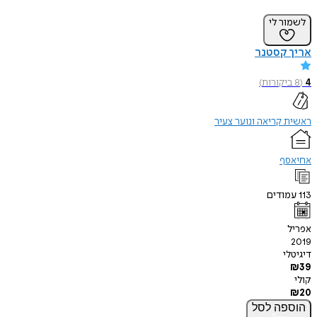
לשמור לי
אריך קסטנר
4
(
8
ביקורות
)
ראשית קריאה ונוער צעיר
אחיאסף
113
עמודים
אפריל
2019
דיגיטלי
₪
39
קולי
₪
20
הוספה
לסל