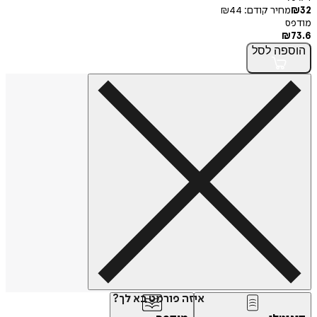
32
₪
מחיר קודם:
44
₪
מודפס
₪
73.6
הוספה
לסל
איזה פורמט בא לך?