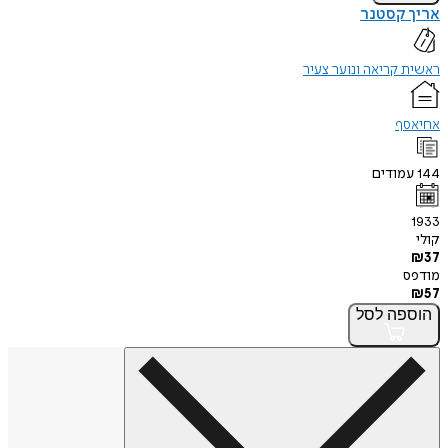
אריך קסטנר
ראשית קריאה ונוער צעיר
אחיאסף
144
עמודים
1933
קולי
₪
37
מודפס
₪
57
הוספה
לסל