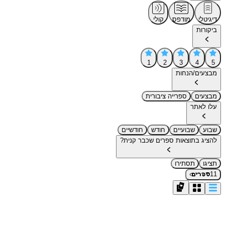
דיגיטלי
מודפס
קולי
ביקורות
1
2
3
4
5
מבצעים/הנחות
מבצעים
ספרייה ציבורית
עלו לאתר
שבוע
שבועיים
חודש
חודשיים
להציג בתוצאות ספרים שכבר קנית?
תציגו
תסתירו
›
11
ספרים