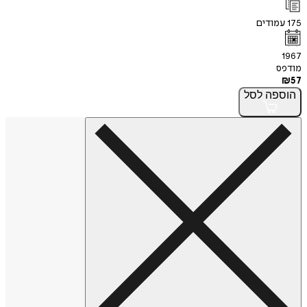
175
עמודים
1967
מודפס
₪
57
הוספה
לסל