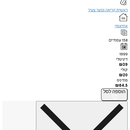
ראשית קריאה ונוער צעיר
אחיאסף
158
עמודים
1999
דיגיטלי
₪
39
קולי
₪
20
מודפס
₪
64.5
הוספה
לסל