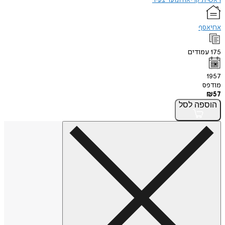
אחיאסף
175
עמודים
1957
מודפס
₪
57
הוספה
לסל