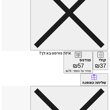
איזה פורמט בא לך?
קולי
מודפס
₪
57
₪
37
מחיר על הספר: ₪
76
שליחה
כמתנה