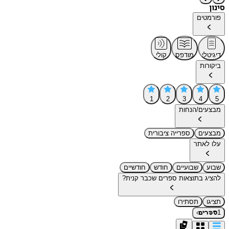
סינון
פורמטים
דיגיטלי
מודפס
קולי
ביקורות
1
2
3
4
5
מבצעים/הנחות
מבצעים
ספרייה ציבורית
עלו לאתר
שבוע
שבועיים
חודש
חודשיים
להציג בתוצאות ספרים שכבר קנית?
תציגו
תסתירו
›
1
ספרים