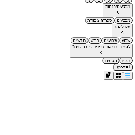
1
2
3
4
5
מבצעים/הנחות
מבצעים
ספרייה ציבורית
עלו לאתר
שבוע
שבועיים
חודש
חודשיים
להציג בתוצאות ספרים שכבר קנית?
תציגו
תסתירו
›
1
ספרים