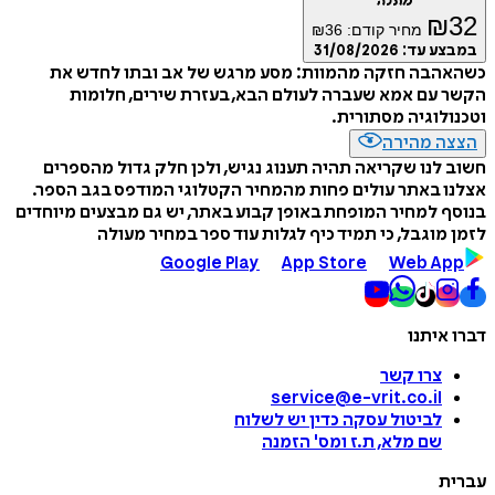
מתנה
₪
32
מחיר קודם:
36
₪
במבצע עד:
31/08/2026
כשהאהבה חזקה מהמוות: מסע מרגש של אב ובתו לחדש את
הקשר עם אמא שעברה לעולם הבא, בעזרת שירים, חלומות
וטכנולוגיה מסתורית.
הצצה מהירה
חשוב לנו שקריאה תהיה תענוג נגיש, ולכן חלק גדול מהספרים
אצלנו באתר עולים פחות מהמחיר הקטלוגי המודפס בגב הספר.
בנוסף למחיר המופחת באופן קבוע באתר, יש גם מבצעים מיוחדים
לזמן מוגבל, כי תמיד כיף לגלות עוד ספר במחיר מעולה
Google Play
App Store
Web App
דברו איתנו
צרו קשר
service@e-vrit.co.il
לביטול עסקה
כדין יש לשלוח
שם מלא, ת.ז ומס
'
הזמנה
עברית