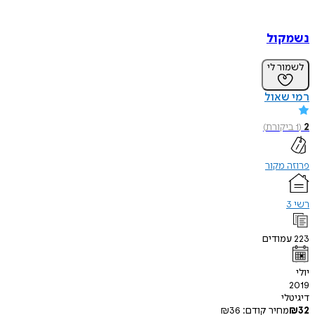
נשמקול
לשמור לי
רמי שאול
2
(
1
ביקורת
)
פרוזה מקור
רשי 3
223
עמודים
יולי
2019
דיגיטלי
32
₪
מחיר קודם:
36
₪