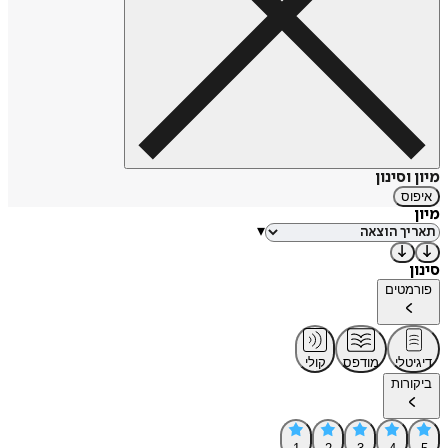
מיון וסינון
איפוס
מיון
▾
סינון
פורמטים
דיגיטלי
מודפס
קולי
ביקורות