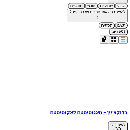
שבוע
שבועיים
חודש
חודשיים
להציג בתוצאות ספרים שכבר קנית?
תציגו
תסתירו
›
1
ספרים
בלוקצ'יין - מאגוסיסטם לאקוסיסטם
לשמור לי