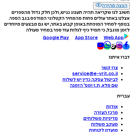
הצצה מהירה
חשוב לנו שקריאה תהיה תענוג נגיש, ולכן חלק גדול מהספרים
אצלנו באתר עולים פחות מהמחיר הקטלוגי המודפס בגב הספר.
בנוסף למחיר המופחת באופן קבוע באתר, יש גם מבצעים מיוחדים
לזמן מוגבל, כי תמיד כיף לגלות עוד ספר במחיר מעולה
Google Play
App Store
Web App
דברו איתנו
צרו קשר
service@e-vrit.co.il
לביטול עסקה
כדין יש לשלוח
שם מלא, ת.ז ומס
'
הזמנה
עברית
אודות
מרכז העזרה
מדיניות משלוחים
מעקב משלוח
מועדון לקוחות