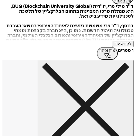
עקוב אחרי
ד"ר מילי פרי, יו"רית (BUG (Blockchain University Global,
היא מנהלת מרכז המצוינות בתחום הבלוקצ'יין של הלשכה
לטכנולוגיות מידע בישראל.
בנוסף, ד"ר פרי משמשת כיועצת לאיחוד האירופי בנושאי העברת
טכנולוגיה וניהול חדשנות. כמו כן, היא חברה בקבוצות מומחי
הבלוקצ'יין של האיחוד האירופי והפורום הכלכלי העולמי, וחברה
בהנהלת עמותת CityTLV לקידום הפינטק הישראלי. ד"ר פרי גם
לקרוא עוד
חברה בוועדה המייעצת של פורום הדירקטורים בישראל, וכן
דירקטורית לשעבר באיגוד האירופי לניהול מחקר ובמכון חוגג
1 ספרים
מיון וסינון
לחקר הבלוקצ'יין באוניברסיטת תל אביב. היא בעלת תואר דוקטור
במדעי המידע מאוניברסיטת בר אילן.