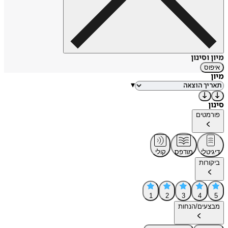
מיון וסינון
איפוס
מיון
▾
סינון
פורמטים
דיגיטלי
מודפס
קולי
ביקורות
1
2
3
4
5
מבצעים/הנחות