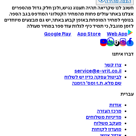
הצצה מהירה
חשוב לנו שקריאה תהיה תענוג נגיש, ולכן חלק גדול מהספרים
אצלנו באתר עולים פחות מהמחיר הקטלוגי המודפס בגב הספר.
בנוסף למחיר המופחת באופן קבוע באתר, יש גם מבצעים מיוחדים
לזמן מוגבל, כי תמיד כיף לגלות עוד ספר במחיר מעולה
Google Play
App Store
Web App
דברו איתנו
צרו קשר
service@e-vrit.co.il
לביטול עסקה
כדין יש לשלוח
שם מלא, ת.ז ומס
'
הזמנה
עברית
אודות
מרכז העזרה
מדיניות משלוחים
מעקב משלוח
מועדון לקוחות
איזור אישי