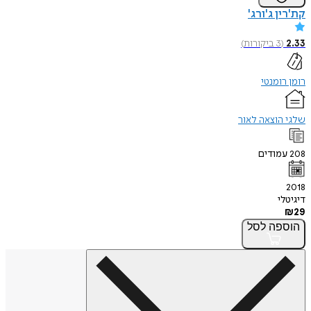
קת'רין ג'ורג'
2.33
(
3
ביקורות
)
רומן רומנטי
שלגי הוצאה לאור
208
עמודים
2018
דיגיטלי
₪
29
הוספה
לסל