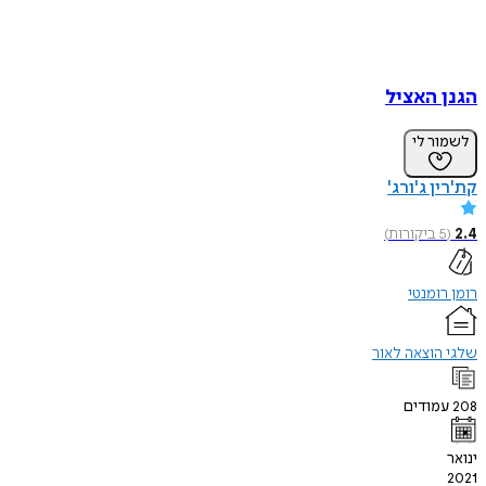
הגנן האציל
לשמור לי
קת'רין ג'ורג'
2.4
(
5
ביקורות
)
רומן רומנטי
שלגי הוצאה לאור
208
עמודים
ינואר
2021