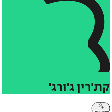
קת'רין
ג'ורג'
עקוב אחרי