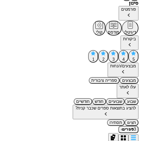
סינון
פורמטים
דיגיטלי
מודפס
קולי
ביקורות
1
2
3
4
5
מבצעים/הנחות
מבצעים
ספרייה ציבורית
עלו לאתר
שבוע
שבועיים
חודש
חודשיים
להציג בתוצאות ספרים שכבר קנית?
תציגו
תסתירו
›
3
ספרים