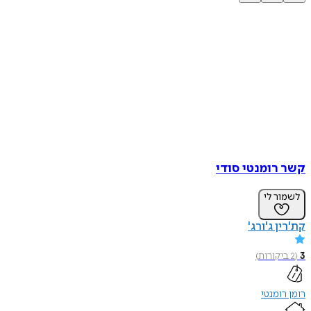
קשר רומנטי סודי
לשמור לי
קת'רין ג'ורג'
3
(
2
ביקורות
)
רומן רומנטי