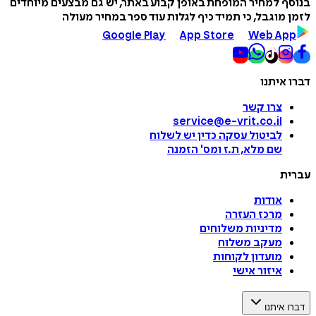
בנוסף למחיר המופחת באופן קבוע באתר, יש גם מבצעים מיוחדים
לזמן מוגבל, כי תמיד כיף לגלות עוד ספר במחיר מעולה
Google Play
App Store
Web App
דברו איתנו
צרו קשר
service@e-vrit.co.il
לביטול עסקה
כדין יש לשלוח
שם מלא, ת.ז ומס
'
הזמנה
עברית
אודות
מרכז העזרה
מדיניות משלוחים
מעקב משלוח
מועדון לקוחות
איזור אישי
דברו איתנו