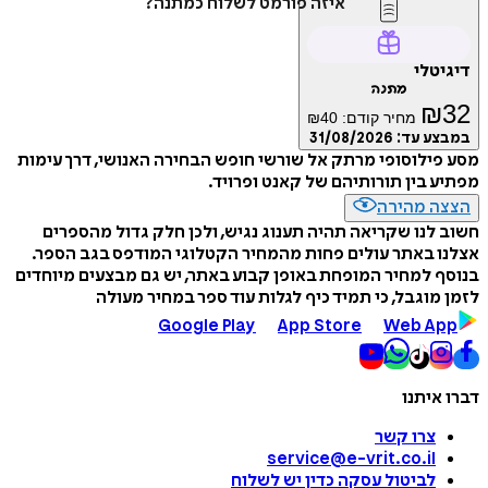
איזה פורמט לשלוח כמתנה?
דיגיטלי
מתנה
₪
32
מחיר קודם:
40
₪
במבצע עד:
31/08/2026
מסע פילוסופי מרתק אל שורשי חופש הבחירה האנושי, דרך עימות
מפתיע בין תורותיהם של קאנט ופרויד.
הצצה מהירה
חשוב לנו שקריאה תהיה תענוג נגיש, ולכן חלק גדול מהספרים
אצלנו באתר עולים פחות מהמחיר הקטלוגי המודפס בגב הספר.
בנוסף למחיר המופחת באופן קבוע באתר, יש גם מבצעים מיוחדים
לזמן מוגבל, כי תמיד כיף לגלות עוד ספר במחיר מעולה
Google Play
App Store
Web App
דברו איתנו
צרו קשר
service@e-vrit.co.il
לביטול עסקה
כדין יש לשלוח