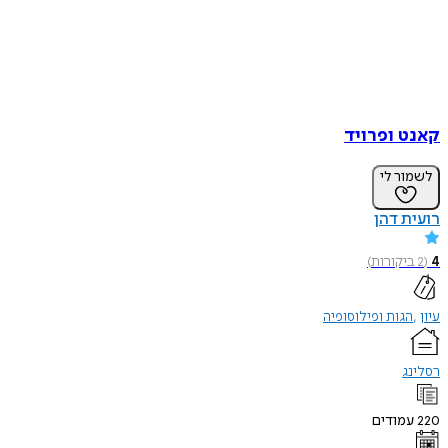
קאנט ופרויד
לשמור לי
רועית דהן
4
(
2
ביקורות
)
עיון
הגות ופילוסופיה
רסלינג
220
עמודים