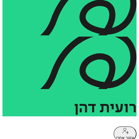
רועית
דהן
עקוב אחרי