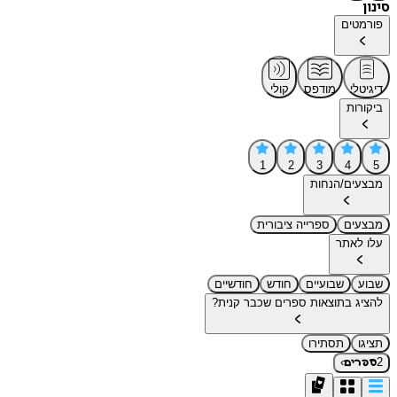
סינון
פורמטים
דיגיטלי
מודפס
קולי
ביקורות
1
2
3
4
5
מבצעים/הנחות
מבצעים
ספרייה ציבורית
עלו לאתר
שבוע
שבועיים
חודש
חודשיים
להציג בתוצאות ספרים שכבר קנית?
תציגו
תסתירו
›
2
ספרים