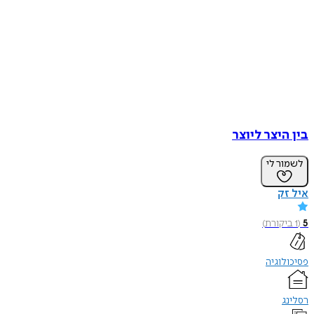
בין היצר ליוצר
לשמור לי
איל זק
5
(
1
ביקורת
)
פסיכולוגיה
רסלינג