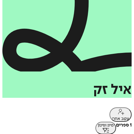
איל
זק
עקוב אחרי
1 ספרים
מיון וסינון