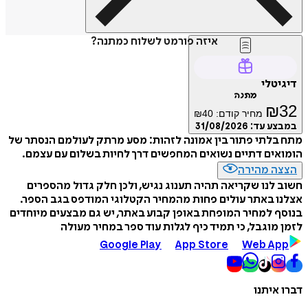
איזה פורמט לשלוח כמתנה?
דיגיטלי
מתנה
₪
32
מחיר קודם:
40
₪
במבצע עד:
31/08/2026
מתח בלתי פתור בין אמונה לזהות: מסע מרתק לעולמם הנסתר של
הומואים דתיים נשואים המחפשים דרך לחיות בשלום עם עצמם.
הצצה מהירה
חשוב לנו שקריאה תהיה תענוג נגיש, ולכן חלק גדול מהספרים
אצלנו באתר עולים פחות מהמחיר הקטלוגי המודפס בגב הספר.
בנוסף למחיר המופחת באופן קבוע באתר, יש גם מבצעים מיוחדים
לזמן מוגבל, כי תמיד כיף לגלות עוד ספר במחיר מעולה
Google Play
App Store
Web App
דברו איתנו