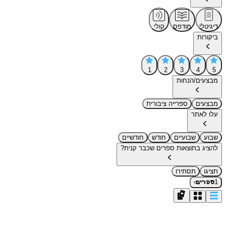
דיגיטלי
מודפס
קולי
ביקורות
1
2
3
4
5
מבצעים/הנחות
מבצעים
ספרייה ציבורית
עלו לאתר
שבוע
שבועיים
חודש
חודשיים
להציג בתוצאות ספרים שכבר קנית?
תציגו
תסתירו
›
1
ספרים