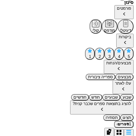
סינון
פורמטים
דיגיטלי
מודפס
קולי
ביקורות
1
2
3
4
5
מבצעים/הנחות
מבצעים
ספרייה ציבורית
עלו לאתר
שבוע
שבועיים
חודש
חודשיים
להציג בתוצאות ספרים שכבר קנית?
תציגו
תסתירו
›
1
ספרים