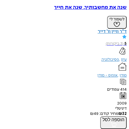
שנה את מחשבותיך. שנה את חייך
לשמור לי
ד"ר וויין וו' דייר
5
(
3
ביקורות
)
עיון
פסיכולוגיה
מודן
אופוס - מודן
414
עמודים
2009
דיגיטלי
32
₪
מחיר קודם:
49
₪
הוספה
לסל