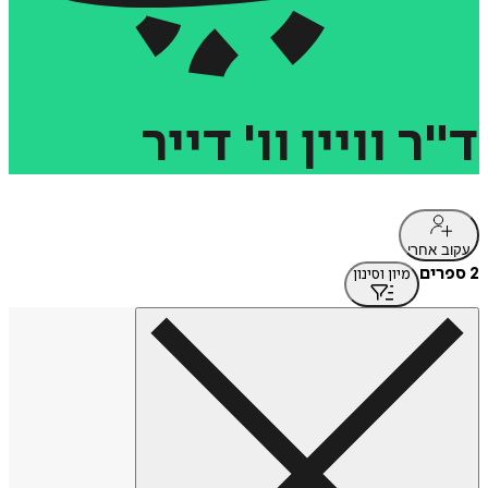
ד"ר
וויין
וו'
דייר
עקוב אחרי
2 ספרים
מיון וסינון