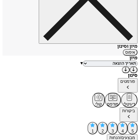
מיון וסינון
איפוס
מיון
▾
סינון
פורמטים
דיגיטלי
מודפס
קולי
ביקורות
1
2
3
4
5
מבצעים/הנחות