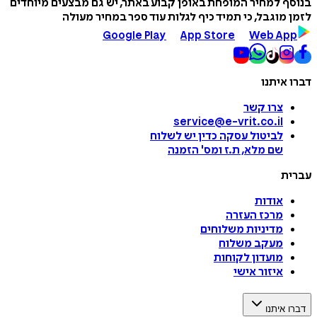
בנוסף למחיר המופחת באופן קבוע באתר, יש גם מבצעים מיוחדים
לזמן מוגבל, כי תמיד כיף לגלות עוד ספר במחיר מעולה
Google Play
App Store
Web App
דברו איתנו
צרו קשר
service@e-vrit.co.il
לביטול עסקה
כדין יש לשלוח
שם מלא, ת.ז ומס
'
הזמנה
עברית
אודות
מרכז העזרה
מדיניות משלוחים
מעקב משלוח
מועדון לקוחות
איזור אישי
דברו איתנו