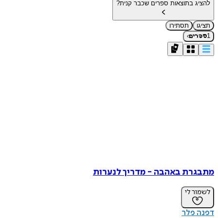
להציג בתוצאות ספרים שכבר קנית?
תציגו
תסתירו
›
1
ספרים
מתבגרת באהבה - מדריך לנערות
לשמור לי
דפנה פלר