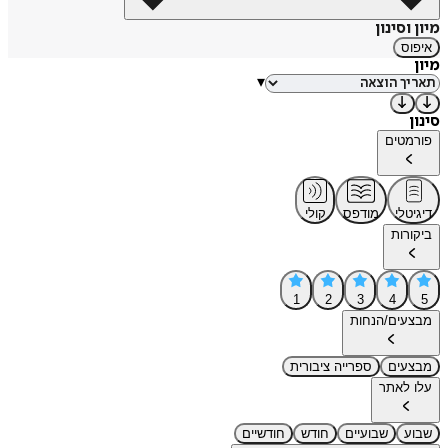
מיון וסינון
איפוס
מיון
▾
סינון
פורמטים
דיגיטלי
מודפס
קולי
ביקורות
1
2
3
4
5
מבצעים/הנחות
מבצעים
ספרייה ציבורית
עלו לאתר
שבוע
שבועיים
חודש
חודשיים