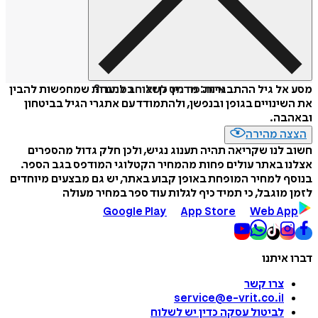
איזה פורמט לשלוח כמתנה?
מסע אל גיל ההתבגרות: מדריך כן ואוהב לנערות שמחפשות להבין
את השינויים בגופן ובנפשן, ולהתמודד עם אתגרי הגיל בביטחון
ובאהבה.
הצצה מהירה
חשוב לנו שקריאה תהיה תענוג נגיש, ולכן חלק גדול מהספרים
אצלנו באתר עולים פחות מהמחיר הקטלוגי המודפס בגב הספר.
בנוסף למחיר המופחת באופן קבוע באתר, יש גם מבצעים מיוחדים
לזמן מוגבל, כי תמיד כיף לגלות עוד ספר במחיר מעולה
Google Play
App Store
Web App
דברו איתנו
צרו קשר
service@e-vrit.co.il
לביטול עסקה
כדין יש לשלוח