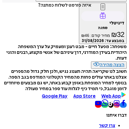
איזה פורמט לשלוח כמתנה?
דיגיטלי
מתנה
₪
32
מחיר קודם:
46
₪
במבצע עד:
31/08/2026
משפחה: מפעל חיים - מבט רענן ומעמיק על ערך המשפחה
היהודית בעידן המודרני, דרך עיניהם של אנשי מקצוע, רבנים והוגי
דעות.
הצצה מהירה
חשוב לנו שקריאה תהיה תענוג נגיש, ולכן חלק גדול מהספרים
אצלנו באתר עולים פחות מהמחיר הקטלוגי המודפס בגב הספר.
בנוסף למחיר המופחת באופן קבוע באתר, יש גם מבצעים מיוחדים
לזמן מוגבל, כי תמיד כיף לגלות עוד ספר במחיר מעולה
Google Play
App Store
Web App
דברו איתנו
צרו קשר