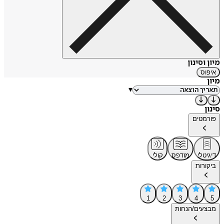
מיון וסינון
איפוס
מיון
▾
סינון
פורמטים
דיגיטלי
מודפס
קולי
ביקורות
1
2
3
4
5
מבצעים/הנחות