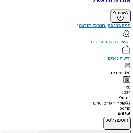
שוברים ת'ראש 2
לשמור לי
חיים ברנסון
חננאל תורגמן
ראשית קריאה ונוער צעיר
ידיעות ספרים
120
עמודים
מאי
2024
דיגיטלי
32
₪
מחיר קודם:
46
₪
מודפס
₪
68.6
הוספה
לסל