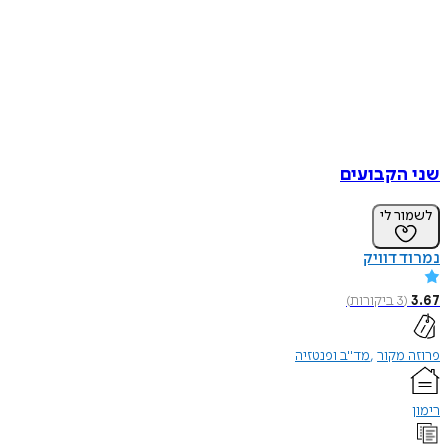
שני הקבועים
לשמור לי
נמרוד דוויק
3.67
(
3
ביקורות
)
פרוזה מקור
מד"ב ופנטזיה
רימון