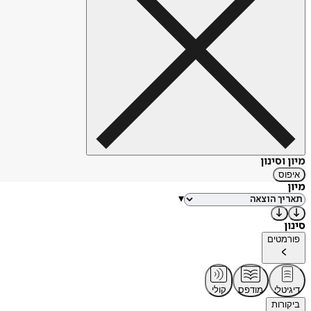
מיון וסינון
איפוס
מיון
▾
סינון
פורמטים
דיגיטלי
מודפס
קולי
ביקורות