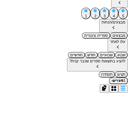
1
2
3
4
5
מבצעים/הנחות
מבצעים
ספרייה ציבורית
עלו לאתר
שבוע
שבועיים
חודש
חודשיים
להציג בתוצאות ספרים שכבר קנית?
תציגו
תסתירו
›
1
ספרים