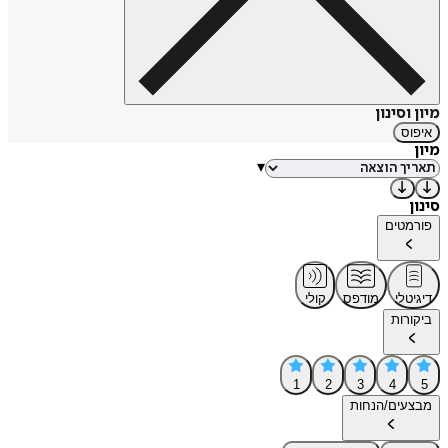
מיון וסינון
איפוס
מיון
▾
סינון
פורמטים
דיגיטלי
מודפס
קולי
ביקורות
1
2
3
4
5
מבצעים/הנחות