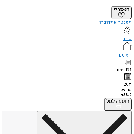
לשמור לי
ויסנטה אוידוברו
שירה
רימונים
197
עמודים
2011
מודפס
₪
55.2
הוספה
לסל