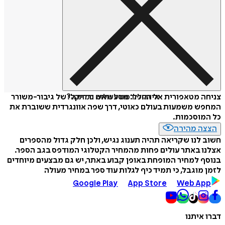
איזה פורמט לשלוח כמתנה?
צניחה מטאפורית אל החלל: מסע נואש ורדיקלי של גיבור-משורר
המחפש משמעות בעולם כאוטי, דרך שפה אוונגרדית ששוברת את
כל המוסכמות.
הצצה מהירה
חשוב לנו שקריאה תהיה תענוג נגיש, ולכן חלק גדול מהספרים
אצלנו באתר עולים פחות מהמחיר הקטלוגי המודפס בגב הספר.
בנוסף למחיר המופחת באופן קבוע באתר, יש גם מבצעים מיוחדים
לזמן מוגבל, כי תמיד כיף לגלות עוד ספר במחיר מעולה
Google Play
App Store
Web App
דברו איתנו