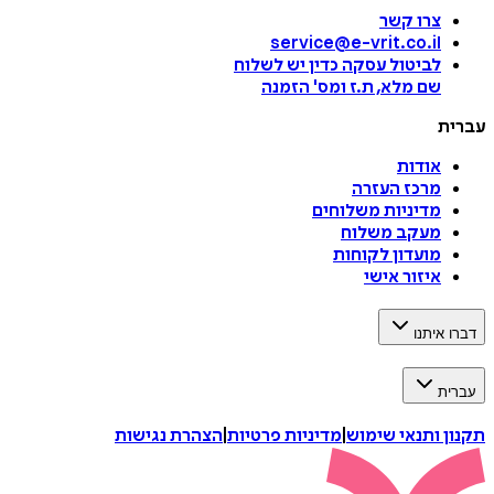
צרו קשר
service@e-vrit.co.il
לביטול עסקה
כדין יש לשלוח
שם מלא, ת.ז ומס
'
הזמנה
עברית
אודות
מרכז העזרה
מדיניות משלוחים
מעקב משלוח
מועדון לקוחות
איזור אישי
דברו איתנו
עברית
תקנון ותנאי שימוש
|
מדיניות פרטיות
|
הצהרת נגישות