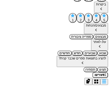
ביקורות
1
2
3
4
5
מבצעים/הנחות
מבצעים
ספרייה ציבורית
עלו לאתר
שבוע
שבועיים
חודש
חודשיים
להציג בתוצאות ספרים שכבר קנית?
תציגו
תסתירו
›
1
ספרים