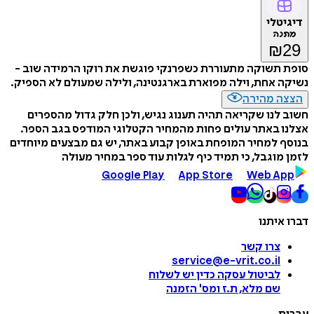
דיגיטלי
מתנה
₪
29
סופת תשוקה מתעוררת כשפרנקי פוגשת את רוקו הרמידה שוב -
נשיקה אחת, וילה מפוארת בארגנטינה, ולילה שמעולם לא הספיק.
הצצה מהירה
חשוב לנו שקריאה תהיה תענוג נגיש, ולכן חלק גדול מהספרים
אצלנו באתר עולים פחות מהמחיר הקטלוגי המודפס בגב הספר.
בנוסף למחיר המופחת באופן קבוע באתר, יש גם מבצעים מיוחדים
לזמן מוגבל, כי תמיד כיף לגלות עוד ספר במחיר מעולה
Google Play
App Store
Web App
דברו איתנו
צרו קשר
service@e-vrit.co.il
לביטול עסקה
כדין יש לשלוח
שם מלא, ת.ז ומס
'
הזמנה