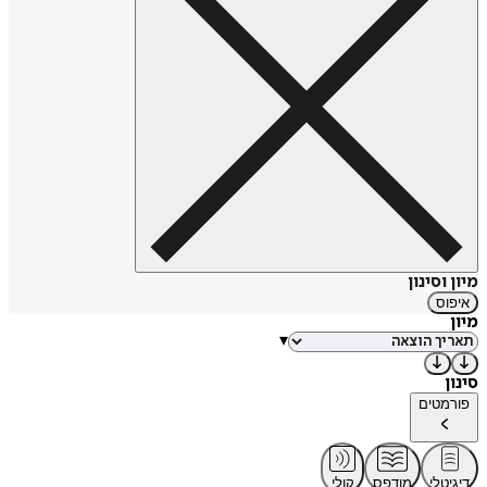
מיון וסינון
איפוס
מיון
▾
סינון
פורמטים
דיגיטלי
מודפס
קולי