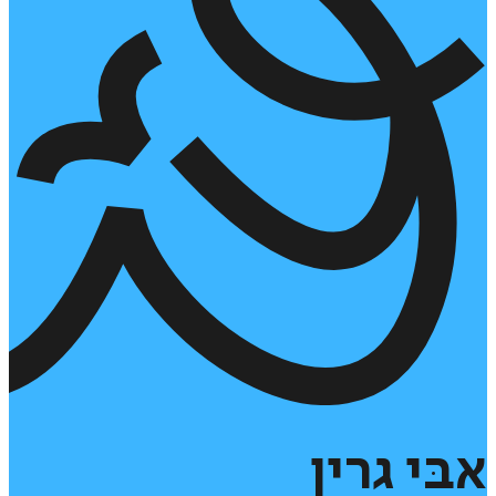
אבּי
גרין