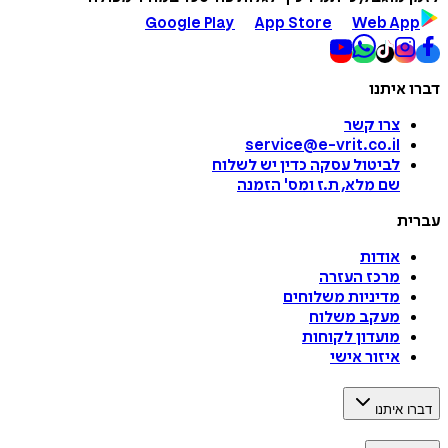
Google Play
App Store
Web App
דברו איתנו
צרו קשר
service@e-vrit.co.il
לביטול עסקה
כדין יש לשלוח
שם מלא, ת.ז ומס
'
הזמנה
עברית
אודות
מרכז העזרה
מדיניות משלוחים
מעקב משלוח
מועדון לקוחות
איזור אישי
דברו איתנו