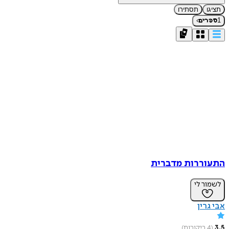
תציגו
תסתירו
›
1
ספרים
התעוררות מדברית
לשמור לי
אבּי גרין
3.5
(
4
ביקורות
)