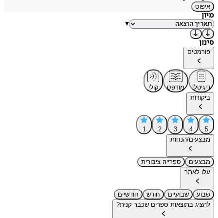
איפוס
מיון
▾
סינון
פורמטים
דיגיטלי
מודפס
קולי
ביקורות
1
2
3
4
5
מבצעים/הנחות
מבצעים
ספרייה ציבורית
עלו לאתר
שבוע
שבועיים
חודש
חודשיים
להציג בתוצאות ספרים שכבר קנית?