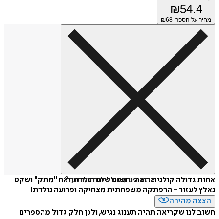
₪
54.4
מחיר על הספר: ₪
68
איזה פורמט לשלוח כמתנה?
אחות גדולה קולנית רוצה נחשים ליום הולדת, ואח "מֹתֶק" ושקט
נאלץ לעזור - הרפתקה משפחתית מצחיקה ופרועה נולדת!
הצצה מהירה
חשוב לנו שקריאה תהיה תענוג נגיש, ולכן חלק גדול מהספרים