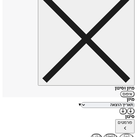
מיון וסינון
איפוס
מיון
▾
סינון
פורמטים