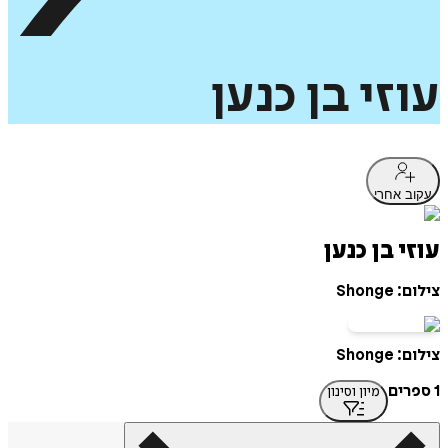
עוזי
בן
כנען
עקוב אחרי
עוזי בן כנען
צילום: Shonge
צילום: Shonge
1 ספרים
מיון וסינון