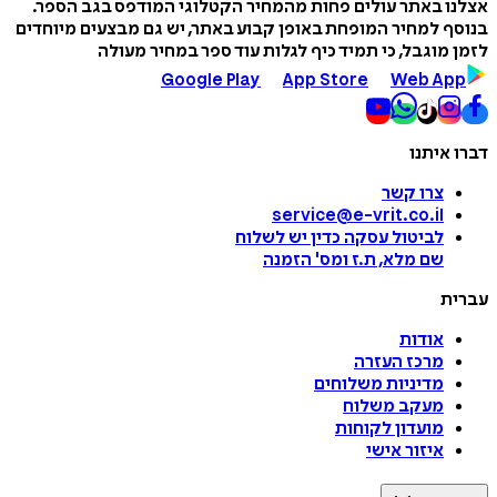
אצלנו באתר עולים פחות מהמחיר הקטלוגי המודפס בגב הספר.
בנוסף למחיר המופחת באופן קבוע באתר, יש גם מבצעים מיוחדים
לזמן מוגבל, כי תמיד כיף לגלות עוד ספר במחיר מעולה
Google Play
App Store
Web App
דברו איתנו
צרו קשר
service@e-vrit.co.il
לביטול עסקה
כדין יש לשלוח
שם מלא, ת.ז ומס
'
הזמנה
עברית
אודות
מרכז העזרה
מדיניות משלוחים
מעקב משלוח
מועדון לקוחות
איזור אישי