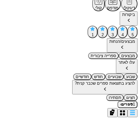
דיגיטלי
מודפס
קולי
ביקורות
1
2
3
4
5
מבצעים/הנחות
מבצעים
ספרייה ציבורית
עלו לאתר
שבוע
שבועיים
חודש
חודשיים
להציג בתוצאות ספרים שכבר קנית?
תציגו
תסתירו
›
1
ספרים