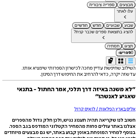
מבצעים
ספרייה ציבורית
עלו לאתר
שבוע
שבועיים
חודש
חודשיים
להציג בתוצאות ספרים שכבר קנית?
תציגו
תסתירו
›
0
ספרים
השילוב שחיפשת עדיין מחכה לכישרון הספרותי שימציא אותו.
עד שזה יקרה, כדאי להרחיב את החיפוש דרך הסינון.
״לא משנה באיזה דרך תלכי, אמר החתול - בתנאי
שאגיע לאנשהו״
אליס בארץ הפלאות / לואיס קרול
חשוב לנו שקריאה תהיה תענוג נגיש, ולכן חלק גדול מהספרים
אצלנו באתר עולים פחות מהמחיר הקטלוגי המודפס בגב הספר.
בנוסף למחיר המופחת באופן קבוע באתר, יש גם מבצעים מיוחדים