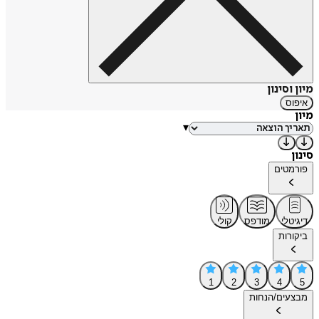
מיון וסינון
איפוס
מיון
▾
סינון
פורמטים
דיגיטלי
מודפס
קולי
ביקורות
1
2
3
4
5
מבצעים/הנחות