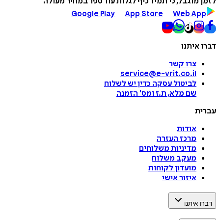
לזמן מוגבל, כי תמיד כיף לגלות עוד ספר במחיר מעולה
Google Play
App Store
Web App
דברו איתנו
צרו קשר
service@e-vrit.co.il
לביטול עסקה
כדין יש לשלוח
שם מלא, ת.ז ומס
'
הזמנה
עברית
אודות
מרכז העזרה
מדיניות משלוחים
מעקב משלוח
מועדון לקוחות
איזור אישי
דברו איתנו