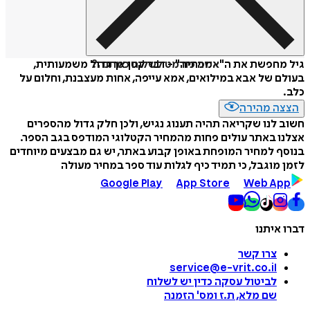
איזה פורמט לשלוח כמתנה?
גיל מחפשת את ה"אמפתיה" - דבר קטן אך גדול משמעותית,
בעולם של אבא במילואים, אמא עייפה, אחות מעצבנת, וחלום על
כלב.
הצצה מהירה
חשוב לנו שקריאה תהיה תענוג נגיש, ולכן חלק גדול מהספרים
אצלנו באתר עולים פחות מהמחיר הקטלוגי המודפס בגב הספר.
בנוסף למחיר המופחת באופן קבוע באתר, יש גם מבצעים מיוחדים
לזמן מוגבל, כי תמיד כיף לגלות עוד ספר במחיר מעולה
Google Play
App Store
Web App
דברו איתנו
צרו קשר
service@e-vrit.co.il
לביטול עסקה
כדין יש לשלוח
שם מלא, ת.ז ומס
'
הזמנה