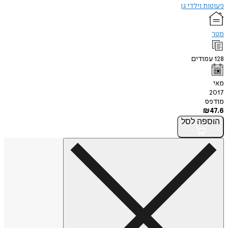
פעוטות וילדי גן
מטר
128
עמודים
מאי
2017
מודפס
₪
47.6
הוספה
לסל