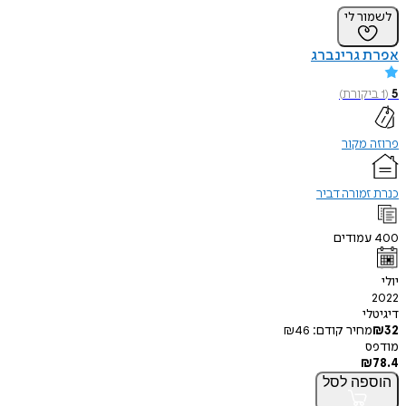
לשמור לי
אפרת גרינברג
5
(
1
ביקורת
)
פרוזה מקור
כנרת זמורה דביר
400
עמודים
יולי
2022
דיגיטלי
32
₪
מחיר קודם:
46
₪
מודפס
₪
78.4
הוספה
לסל