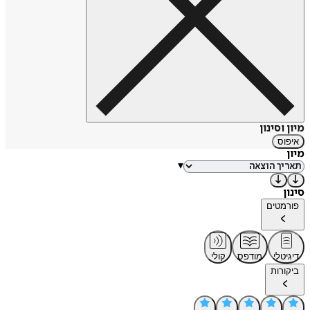
מיון וסינון
איפוס
מיון
▾
סינון
פורמטים
דיגיטלי
מודפס
קולי
ביקורות