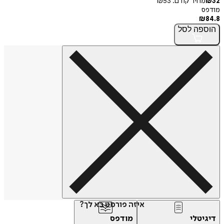
32
₪
מחיר קודם:
53
₪
מודפס
₪
84.8
הוספה
לסל
איזה פורמט בא לך?
דיגיטלי
מודפס