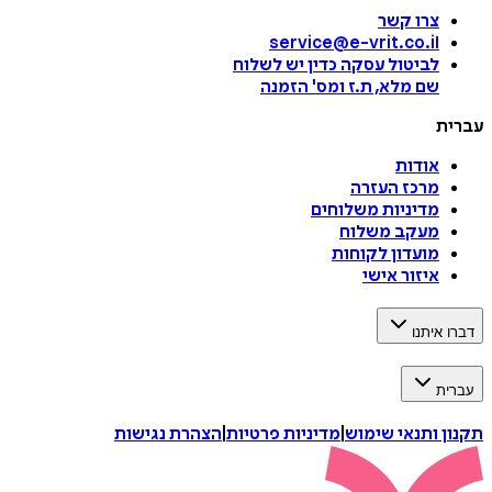
צרו קשר
service@e-vrit.co.il
לביטול עסקה
כדין יש לשלוח
שם מלא, ת.ז ומס
'
הזמנה
עברית
אודות
מרכז העזרה
מדיניות משלוחים
מעקב משלוח
מועדון לקוחות
איזור אישי
דברו איתנו
עברית
תקנון ותנאי שימוש
|
מדיניות פרטיות
|
הצהרת נגישות