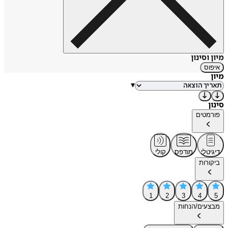
מיון וסינון
איפוס
מיון
▾
סינון
פורמטים
דיגיטלי
מודפס
קולי
ביקורות
1
2
3
4
5
מבצעים/הנחות