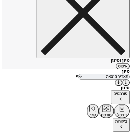
מיון וסינון
איפוס
מיון
▾
סינון
פורמטים
דיגיטלי
מודפס
קולי
ביקורות