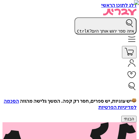
דלג לתוכן הראשי
איזה ספר ירגש אותך היום?
K
Ctrl
יש עוגיות, יש ספרים, חסר רק קפה.
המשך גלישה מהווה
הסכמה
למדיניות הפרטיות
הבנתי