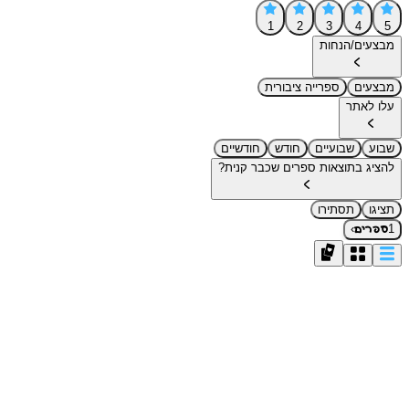
1
2
3
4
5
מבצעים/הנחות
מבצעים
ספרייה ציבורית
עלו לאתר
שבוע
שבועיים
חודש
חודשיים
להציג בתוצאות ספרים שכבר קנית?
תציגו
תסתירו
›
1
ספרים