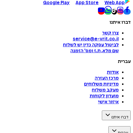
Google Play
App Store
Web App
דברו איתנו
צרו קשר
service@e-vrit.co.il
לביטול עסקה
כדין יש לשלוח
שם מלא, ת.ז ומס
'
הזמנה
עברית
אודות
מרכז העזרה
מדיניות משלוחים
מעקב משלוח
מועדון לקוחות
איזור אישי
דברו איתנו
עברית