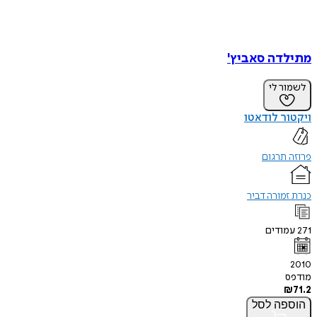
מתילדה סאביץ'
לשמור לי
ויקטור לודאטו
פרוזה תרגום
כנרת זמורה דביר
271
עמודים
2010
מודפס
₪
71.2
הוספה
לסל