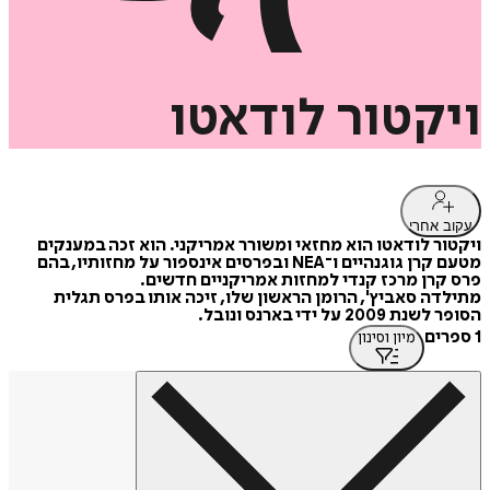
ויקטור
לודאטו
עקוב אחרי
ויקטור לודאטו הוא מחזאי ומשורר אמריקני. הוא זכה במענקים
מטעם קרן גוגנהיים ו־NEA ובפרסים אינספור על מחזותיו, בהם
פרס קרן מרכז קנדי למחזות אמריקניים חדשים.
מתילדה סאביץ', הרומן הראשון שלו, זיכה אותו בפרס תגלית
הסופר לשנת 2009 על ידי בארנס ונובל.
1 ספרים
מיון וסינון