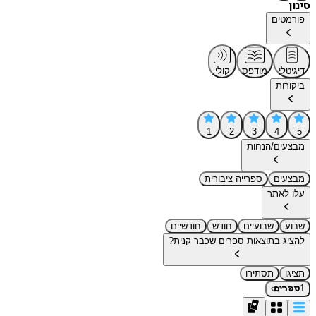
סינון
פורמטים
דיגיטלי
מודפס
קולי
ביקורות
1
2
3
4
5
מבצעים/הנחות
מבצעים
ספרייה ציבורית
עלו לאתר
שבוע
שבועיים
חודש
חודשיים
להציג בתוצאות ספרים שכבר קנית?
תציגו
תסתירו
›
1
ספרים