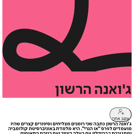
ג'ואנה
הרשון
עקוב אחרי
ג'וֹאנה הֶרשוֹן כתבה שני רומנים מצליחים וסיפורים קצרים שהיו
מועמדים לפרס "או הנרי". היא מלמדת באוניברסיטת ‏קולומביה
ומתגוררת בברוקלין עם בעלה הצייר ועם בניהם ‏התאומים. ‏