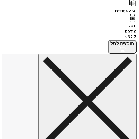
336
עמודים
2011
מודפס
₪
62.3
הוספה
לסל