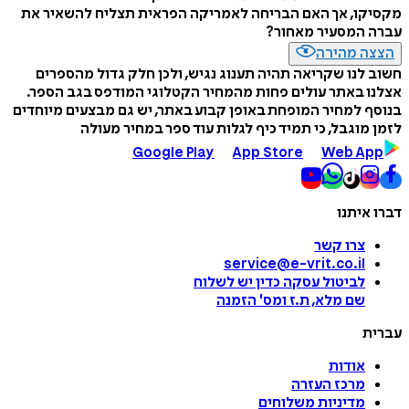
מקסיקו, אך האם הבריחה לאמריקה הפראית תצליח להשאיר את
עברה המסעיר מאחור?
הצצה מהירה
חשוב לנו שקריאה תהיה תענוג נגיש, ולכן חלק גדול מהספרים
אצלנו באתר עולים פחות מהמחיר הקטלוגי המודפס בגב הספר.
בנוסף למחיר המופחת באופן קבוע באתר, יש גם מבצעים מיוחדים
לזמן מוגבל, כי תמיד כיף לגלות עוד ספר במחיר מעולה
Google Play
App Store
Web App
דברו איתנו
צרו קשר
service@e-vrit.co.il
לביטול עסקה
כדין יש לשלוח
שם מלא, ת.ז ומס
'
הזמנה
עברית
אודות
מרכז העזרה
מדיניות משלוחים