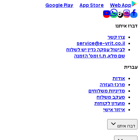
Google Play
App Store
Web App
דברו איתנו
צרו קשר
service@e-vrit.co.il
לביטול עסקה
כדין יש לשלוח
שם מלא, ת.ז ומס
'
הזמנה
עברית
אודות
מרכז העזרה
מדיניות משלוחים
מעקב משלוח
מועדון לקוחות
איזור אישי
דברו איתנו