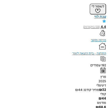
לשמור לי
ענת לוי
4.4
(
58
ביקורות
)
פרוזה מקור
התחנה - בית הוצאה לאור
192
עמודים
מרץ
2025
דיגיטלי
32
₪
מחיר קודם:
44
₪
קולי
₪
44
מודפס
₪
68.6