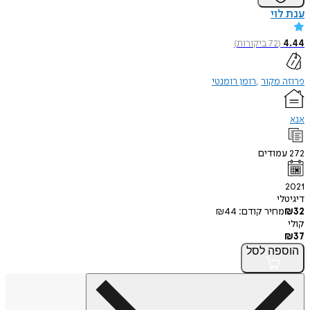
ענת לוי
4.44
(
72
ביקורות
)
פרוזה מקור
רומן רומנטי
אנא
272
עמודים
2021
דיגיטלי
32
₪
מחיר קודם:
44
₪
קולי
₪
37
הוספה
לסל