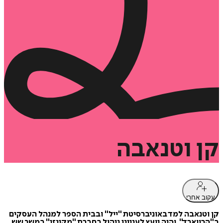
קן
וטנאבה
עקוב אחרי
קן וטנאבה למד באוניברסיטת "ייל" ובבית הספר למנהל העסקים
ב"הרווארד", והיה יועץ לענייני ניהול בחברת "מקינזי" במשך שש