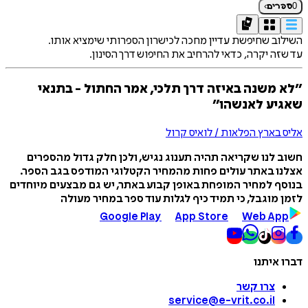
›
0
ספרים
השילוב שחיפשת עדיין מחכה לכישרון הספרותי שימציא אותו.
עד שזה יקרה, כדאי להרחיב את החיפוש דרך הסינון.
״לא משנה באיזה דרך תלכי, אמר החתול - בתנאי
שאגיע לאנשהו״
אליס בארץ הפלאות / לואיס קרול
חשוב לנו שקריאה תהיה תענוג נגיש, ולכן חלק גדול מהספרים
אצלנו באתר עולים פחות מהמחיר הקטלוגי המודפס בגב הספר.
בנוסף למחיר המופחת באופן קבוע באתר, יש גם מבצעים מיוחדים
לזמן מוגבל, כי תמיד כיף לגלות עוד ספר במחיר מעולה
Google Play
App Store
Web App
דברו איתנו
צרו קשר
service@e-vrit.co.il