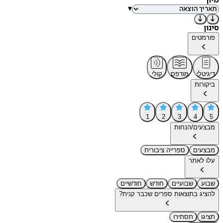
מיון
▾
סינון
פורמטים
דיגיטלי
מודפס
קולי
ביקורות
1
2
3
4
5
מבצעים/הנחות
מבצעים
ספרייה ציבורית
עלו לאתר
שבוע
שבועיים
חודש
חודשיים
להציג בתוצאות ספרים שכבר קנית?
תציגו
תסתירו