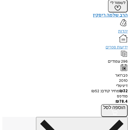
לשמור לי
הרב שלמה ריסקין
יהדות
ידיעות ספרים
296
עמודים
פברואר
2010
דיגיטלי
32
₪
מחיר קודם:
52
₪
מודפס
₪
78.4
הוספה
לסל