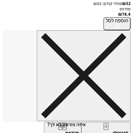
32
₪
מחיר קודם:
52
₪
מודפס
₪
78.4
הוספה
לסל
איזה פורמט בא לך?