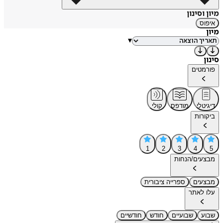
מיון וסינון
איפוס
מיון
▾
סינון
פורמטים
דיגיטלי
מודפס
קולי
ביקורות
1
2
3
4
5
מבצעים/הנחות
מבצעים
ספרייה ציבורית
עלו לאתר
שבוע
שבועיים
חודש
חודשיים