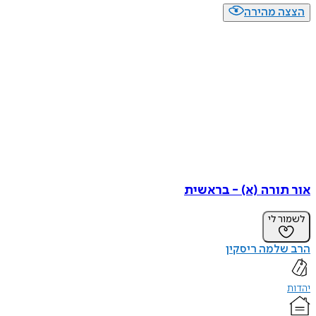
הצצה מהירה
אור תורה (א) - בראשית
לשמור לי
הרב שלמה ריסקין
יהדות