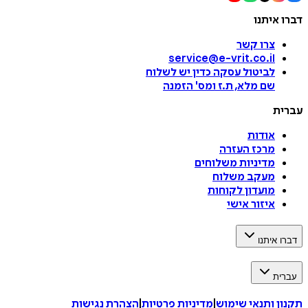
דברו איתנו
צרו קשר
service@e-vrit.co.il
לביטול עסקה
כדין יש לשלוח
שם מלא, ת.ז ומס
'
הזמנה
עברית
אודות
מרכז העזרה
מדיניות משלוחים
מעקב משלוח
מועדון לקוחות
איזור אישי
דברו איתנו
עברית
תקנון ותנאי שימוש
|
מדיניות פרטיות
|
הצהרת נגישות