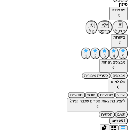
סינון
פורמטים
דיגיטלי
מודפס
קולי
ביקורות
1
2
3
4
5
מבצעים/הנחות
מבצעים
ספרייה ציבורית
עלו לאתר
שבוע
שבועיים
חודש
חודשיים
להציג בתוצאות ספרים שכבר קנית?
תציגו
תסתירו
›
1
ספרים