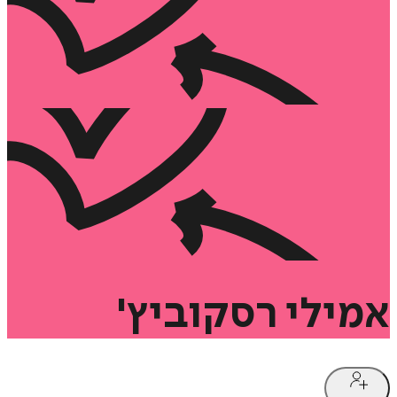
אמילי
רסקוביץ'