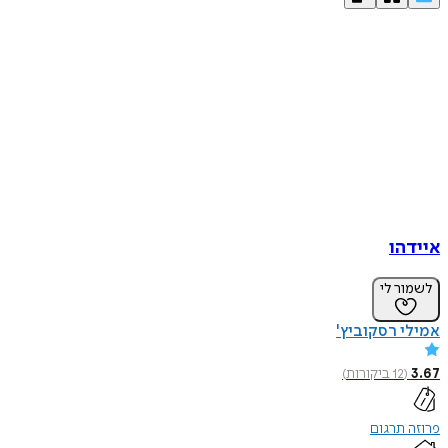
איידהו
לשמור לי
אמילי רסקוביץ'
3.67
(
12
ביקורות
)
פרוזה תרגום