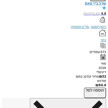
שרה ג’יי מאס
4.8
(
45
ביקורות
)
רומן רומנטי
מד"ב ופנטזיה
כתר
672
עמודים
מאי
2026
דיגיטלי
32
₪
מחיר קודם:
52
₪
מודפס
₪
94.4
הוספה
לסל