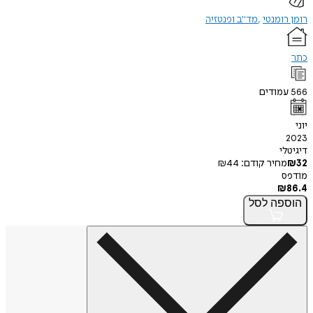
רומן רומנטי
מד"ב ופנטזיה
כתר
566
עמודים
יוני
2023
דיגיטלי
32
₪
מחיר קודם:
44
₪
מודפס
₪
86.4
הוספה
לסל