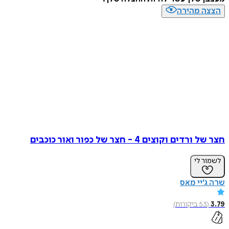
הצצה מהירה
חצר של ורדים וקוצים 4 - חצר של כפור ואור כוכבים
לשמור לי
שרה ג’יי מאס
3.79
(
53
ביקורות
)