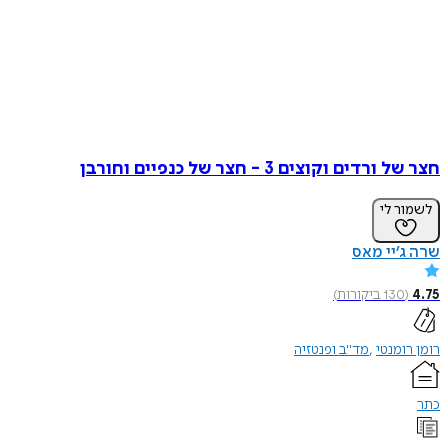
חצר של ורדים וקוצים 3 - חצר של כנפיים וחורבן
לשמור לי
שרה ג’יי מאס
4.75
(
130
ביקורות
)
רומן רומנטי
מד"ב ופנטזיה
כתר