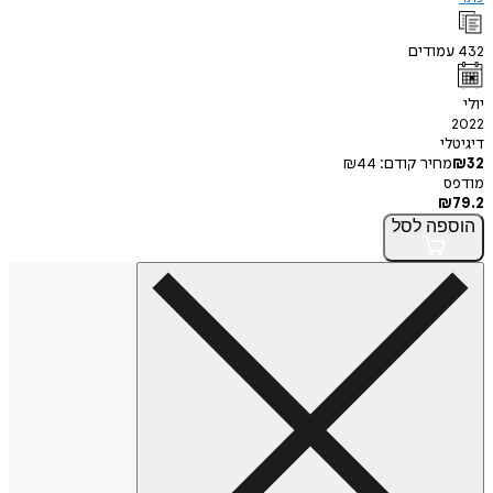
432
עמודים
יולי
2022
דיגיטלי
32
₪
מחיר קודם:
44
₪
מודפס
₪
79.2
הוספה
לסל