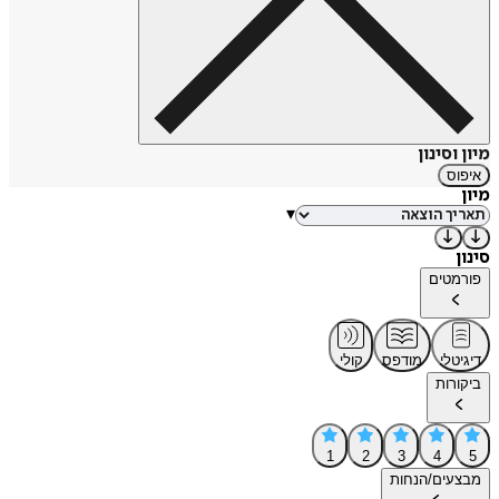
מיון וסינון
איפוס
מיון
▾
סינון
פורמטים
דיגיטלי
מודפס
קולי
ביקורות
1
2
3
4
5
מבצעים/הנחות