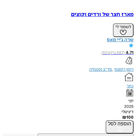
מארז חצר של ורדים וקוצים
לשמור לי
שרה ג’יי מאס
4.71
(
687
ביקורות
)
רומן רומנטי
מד"ב ופנטזיה
כתר
יוני
2025
דיגיטלי
₪
100
הוספה
לסל