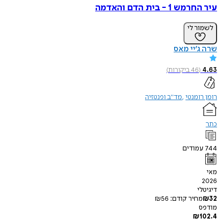
עיר החרמש 1 - בית הדם והאדמה
לשמור לי
שרה ג’יי מאס
4.63
(
46
ביקורות
)
רומן רומנטי
מד"ב ופנטזיה
כתר
744
עמודים
מאי
2026
דיגיטלי
32
₪
מחיר קודם:
56
₪
מודפס
₪
102.4