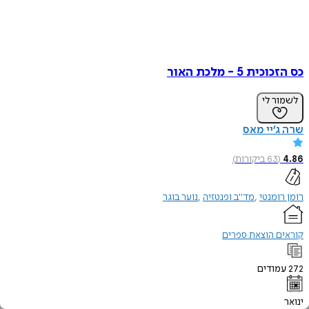
כס הזכוכית 5 - מלכת האור
לשמור לי
שרה ג’יי מאס
4.86
(
63
ביקורות
)
רומן רומנטי
מד"ב ופנטזיה
נוער בוגר
קוראים הוצאת ספרים
272
עמודים
ינואר