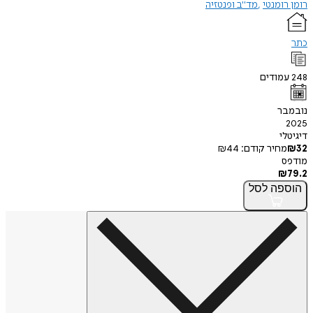
רומן רומנטי
מד"ב ופנטזיה
כתר
248
עמודים
נובמבר
2025
דיגיטלי
32
₪
מחיר קודם:
44
₪
מודפס
₪
79.2
הוספה
לסל