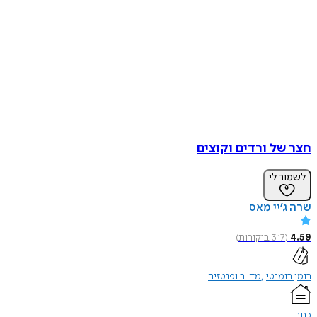
חצר של ורדים וקוצים
לשמור לי
שרה ג’יי מאס
4.59
(
317
ביקורות
)
רומן רומנטי
מד"ב ופנטזיה
כתר