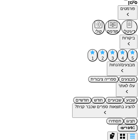
סינון
פורמטים
דיגיטלי
מודפס
קולי
ביקורות
1
2
3
4
5
מבצעים/הנחות
מבצעים
ספרייה ציבורית
עלו לאתר
שבוע
שבועיים
חודש
חודשיים
להציג בתוצאות ספרים שכבר קנית?
תציגו
תסתירו
›
1
ספרים