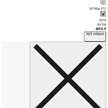
273
עמודים
2013
מודפס
₪
54.4
הוספה
לסל