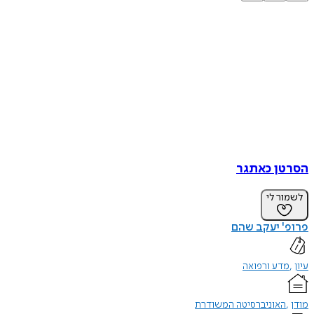
הסרטן כאתגר
לשמור לי
פרופ' יעקב שהם
עיון
מדע ורפואה
מודן
האוניברסיטה המשודרת