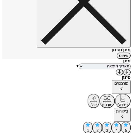
מיון וסינון
איפוס
מיון
▾
סינון
פורמטים
דיגיטלי
מודפס
קולי
ביקורות
1
2
3
4
5