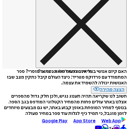
איזה פורמט לשלוח כמתנה?
האם קיום אנושי בצל איום גרעיני הוא הגיוני או מוסרי? ספר
המתמודד עם פרדוקס מטריד: כיצד העולם קיבל כתקין מצב שבו
האנושות יכולה להשמיד את עצמה.
הצצה מהירה
חשוב לנו שקריאה תהיה תענוג נגיש, ולכן חלק גדול מהספרים
אצלנו באתר עולים פחות מהמחיר הקטלוגי המודפס בגב הספר.
בנוסף למחיר המופחת באופן קבוע באתר, יש גם מבצעים מיוחדים
לזמן מוגבל, כי תמיד כיף לגלות עוד ספר במחיר מעולה
Google Play
App Store
Web App