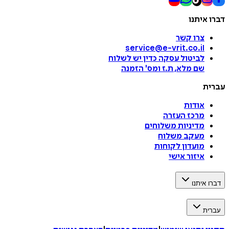
דברו איתנו
צרו קשר
service@e-vrit.co.il
לביטול עסקה
כדין יש לשלוח
שם מלא, ת.ז ומס
'
הזמנה
עברית
אודות
מרכז העזרה
מדיניות משלוחים
מעקב משלוח
מועדון לקוחות
איזור אישי
דברו איתנו
עברית