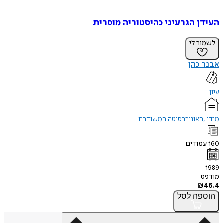
העידן הגרעיני כהיסטוריה מוסרית
לשמור לי
אבנר כהן
עיון
מודן
האוניברסיטה המשודרת
160
עמודים
1989
מודפס
₪
46.4
הוספה
לסל