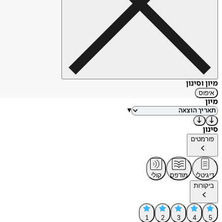
מיון וסינון
איפוס
מיון
▾
סינון
פורמטים
דיגיטלי
מודפס
קולי
ביקורות
1
2
3
4
5