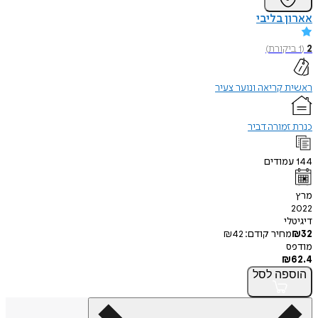
אארון בליבי
2
(
1
ביקורת
)
ראשית קריאה ונוער צעיר
כנרת זמורה דביר
144
עמודים
מרץ
2022
דיגיטלי
32
₪
מחיר קודם:
42
₪
מודפס
₪
62.4
הוספה
לסל