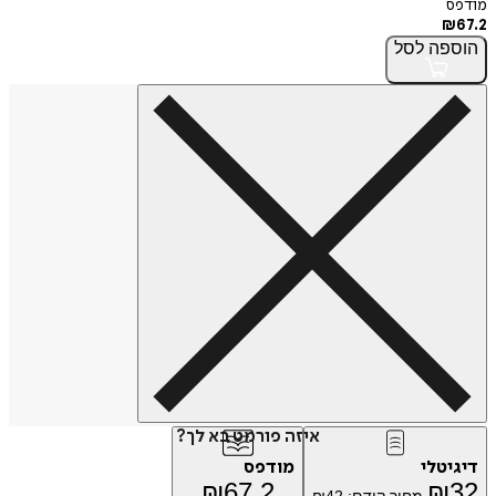
מודפס
₪
67.2
הוספה
לסל
איזה פורמט בא לך?
דיגיטלי
מודפס
₪
67.2
₪
32
מחיר קודם:
42
₪