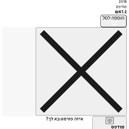
2018
מודפס
₪
67.2
הוספה
לסל
איזה פורמט בא לך?
מודפס