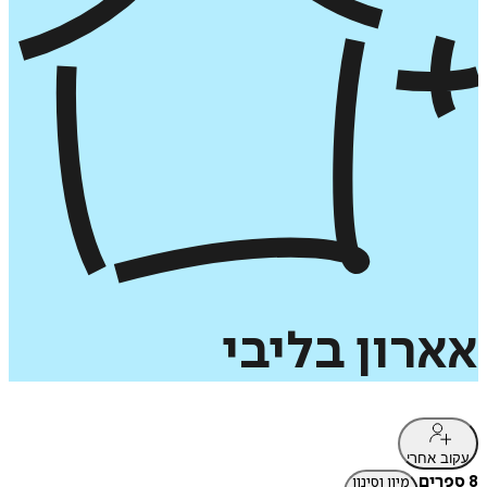
אארון
בליבי
עקוב אחרי
8 ספרים
מיון וסינון