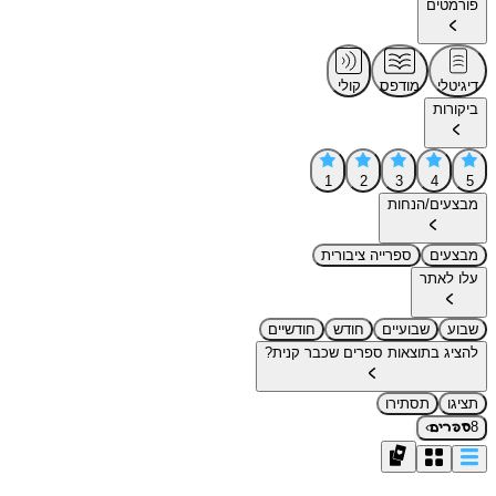
פורמטים
דיגיטלי
מודפס
קולי
ביקורות
1
2
3
4
5
מבצעים/הנחות
מבצעים
ספרייה ציבורית
עלו לאתר
שבוע
שבועיים
חודש
חודשיים
להציג בתוצאות ספרים שכבר קנית?
תציגו
תסתירו
›
8
ספרים