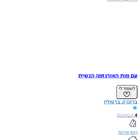
עם מות האורגזמה הנשית
לשמור לי
ברונו ק. ברטולין
4
(
1
ביקורת
)
רומן אירוטי