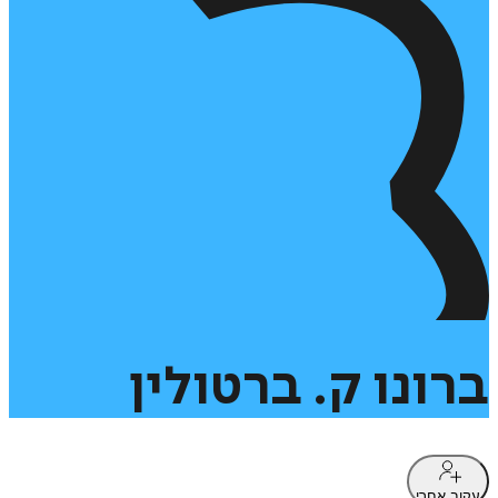
ברונו
ק.
ברטולין
עקוב אחרי