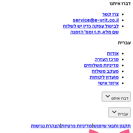
דברו איתנו
צרו קשר
service@e-vrit.co.il
לביטול עסקה
כדין יש לשלוח
שם מלא, ת.ז ומס
'
הזמנה
עברית
אודות
מרכז העזרה
מדיניות משלוחים
מעקב משלוח
מועדון לקוחות
איזור אישי
דברו איתנו
עברית
תקנון ותנאי שימוש
|
מדיניות פרטיות
|
הצהרת נגישות