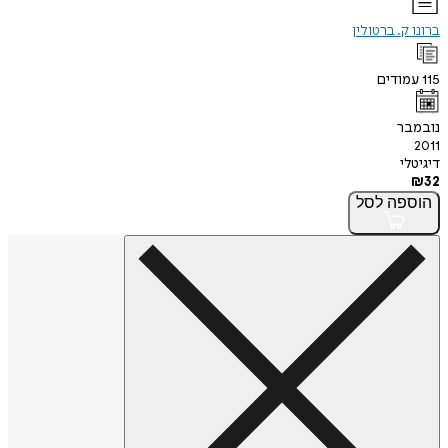
ברונו ק. ברטולין
115
עמודים
נובמבר
2011
דיגיטלי
₪
32
הוספה
לסל