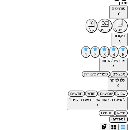
סינון
פורמטים
דיגיטלי
מודפס
קולי
ביקורות
1
2
3
4
5
מבצעים/הנחות
מבצעים
ספרייה ציבורית
עלו לאתר
שבוע
שבועיים
חודש
חודשיים
להציג בתוצאות ספרים שכבר קנית?
תציגו
תסתירו
›
1
ספרים