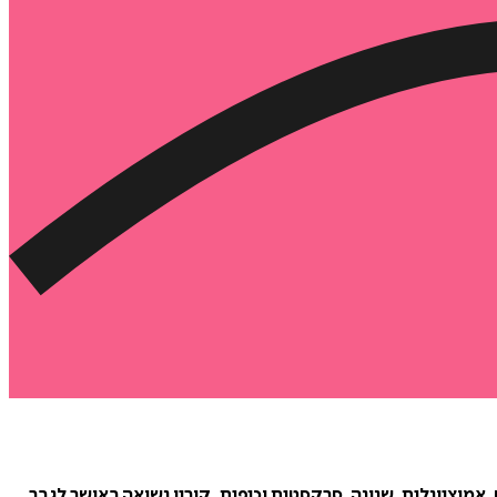
, אמוציונלית, שנונה, סרקסטית וכיפית. קורין נשואה באושר לגבר