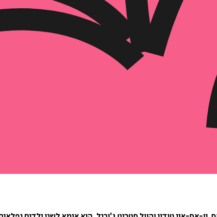
 יו-אס-איי טודיי והוול סטריט ג'ורנל. היא אימא לשני ילדים נפלאים