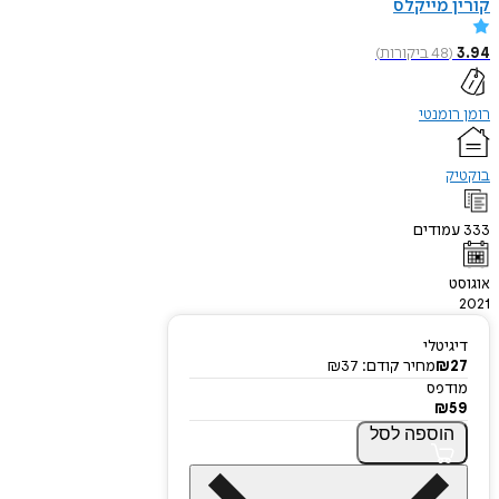
קורין מייקלס
3.94
(
48
ביקורות
)
רומן רומנטי
בוקטיק
333
עמודים
אוגוסט
2021
דיגיטלי
27
₪
מחיר קודם:
37
₪
מודפס
₪
59
הוספה
לסל