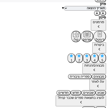
מיון
▾
סינון
פורמטים
דיגיטלי
מודפס
קולי
ביקורות
1
2
3
4
5
מבצעים/הנחות
מבצעים
ספרייה ציבורית
עלו לאתר
שבוע
שבועיים
חודש
חודשיים
להציג בתוצאות ספרים שכבר קנית?