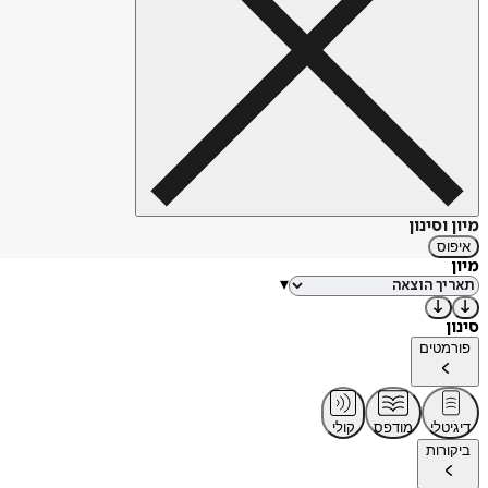
מיון וסינון
איפוס
מיון
▾
סינון
פורמטים
דיגיטלי
מודפס
קולי
ביקורות