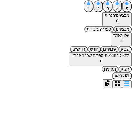
1
2
3
4
5
מבצעים/הנחות
מבצעים
ספרייה ציבורית
עלו לאתר
שבוע
שבועיים
חודש
חודשיים
להציג בתוצאות ספרים שכבר קנית?
תציגו
תסתירו
›
1
ספרים