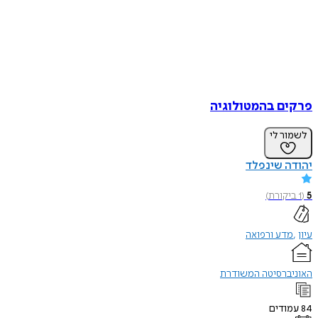
פרקים בהמטולוגיה
לשמור לי
יהודה שינפלד
5
(
1
ביקורת
)
עיון
מדע ורפואה
האוניברסיטה המשודרת
84
עמודים