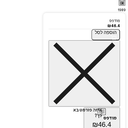
1989
מודפס
₪
46.4
הוספה
לסל
איזה פורמט בא
לך?
מודפס
₪
46.4