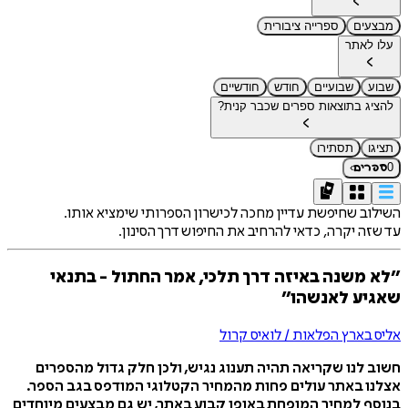
מבצעים
ספרייה ציבורית
עלו לאתר
שבוע
שבועיים
חודש
חודשיים
להציג בתוצאות ספרים שכבר קנית?
תציגו
תסתירו
›
0
ספרים
השילוב שחיפשת עדיין מחכה לכישרון הספרותי שימציא אותו.
עד שזה יקרה, כדאי להרחיב את החיפוש דרך הסינון.
״לא משנה באיזה דרך תלכי, אמר החתול - בתנאי
שאגיע לאנשהו״
אליס בארץ הפלאות / לואיס קרול
חשוב לנו שקריאה תהיה תענוג נגיש, ולכן חלק גדול מהספרים
אצלנו באתר עולים פחות מהמחיר הקטלוגי המודפס בגב הספר.
בנוסף למחיר המופחת באופן קבוע באתר, יש גם מבצעים מיוחדים