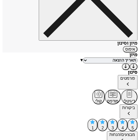
מיון וסינון
איפוס
מיון
▾
סינון
פורמטים
דיגיטלי
מודפס
קולי
ביקורות
1
2
3
4
5
מבצעים/הנחות