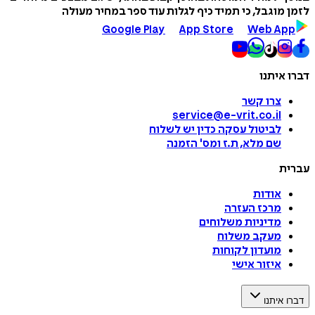
לזמן מוגבל, כי תמיד כיף לגלות עוד ספר במחיר מעולה
Google Play
App Store
Web App
דברו איתנו
צרו קשר
service@e-vrit.co.il
לביטול עסקה
כדין יש לשלוח
שם מלא, ת.ז ומס
'
הזמנה
עברית
אודות
מרכז העזרה
מדיניות משלוחים
מעקב משלוח
מועדון לקוחות
איזור אישי
דברו איתנו