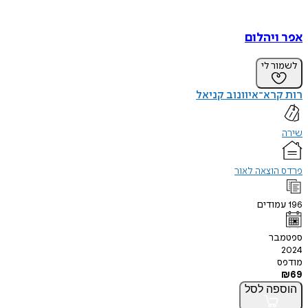
אפר ויהלום
לשמור לי
רות קרא־איוונוב קניאל
שירה
פרדס הוצאה לאור
196
עמודים
ספטמבר
2024
מודפס
₪
69
הוספה
לסל