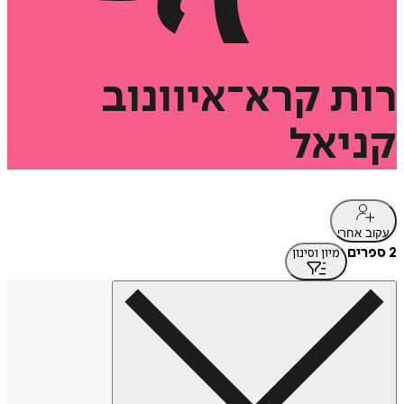
רות
קרא־איוונוב
קניאל
עקוב אחרי
2 ספרים
מיון וסינון