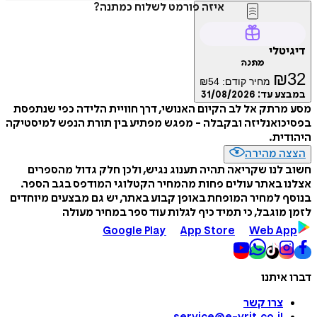
איזה פורמט לשלוח כמתנה?
דיגיטלי
מתנה
₪
32
מחיר קודם:
54
₪
במבצע עד:
31/08/2026
מסע מרתק אל לב הקיום האנושי, דרך חוויית הלידה כפי שנתפסת
בפסיכואנליזה ובקבלה - מפגש מפתיע בין תורת הנפש למיסטיקה
היהודית.
הצצה מהירה
חשוב לנו שקריאה תהיה תענוג נגיש, ולכן חלק גדול מהספרים
אצלנו באתר עולים פחות מהמחיר הקטלוגי המודפס בגב הספר.
בנוסף למחיר המופחת באופן קבוע באתר, יש גם מבצעים מיוחדים
לזמן מוגבל, כי תמיד כיף לגלות עוד ספר במחיר מעולה
Google Play
App Store
Web App
דברו איתנו
צרו קשר