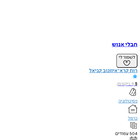
חבלי אנוש
לשמור לי
רות קרא־איוונוב קניאל
5
(
1
ביקורת
)
פסיכולוגיה
כרמל
504
עמודים