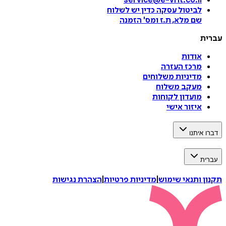
service@e-vrit.co.il
לביטול עסקה
כדין יש לשלוח
שם מלא, ת.ז ומס
'
הזמנה
עברית
אודות
מרכז העזרה
מדיניות משלוחים
מעקב משלוח
מועדון לקוחות
איזור אישי
דברו איתנו
עברית
תקנון ותנאי שימוש
|
מדיניות פרטיות
|
הצהרת נגישות