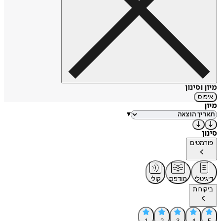
מיון וסינון
איפוס
מיון
▾
סינון
פורמטים
דיגיטלי
מודפס
קולי
ביקורות